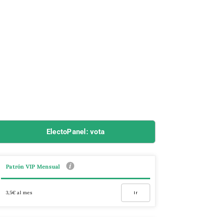
ElectoPanel: vota
Patrón VIP Mensual
3,5€ al mes
Ir