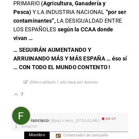
PRIMARIO
(Agricultura, Ganadería y
Pesca)
Y LA INDUSTRIA NACIONAL
“por ser
contaminantes”,
LA DESIGUALDAD ENTRE
LOS ESPAÑOLES
según la CCAA donde
vivan …
… SEGUIRÁN AUMENTANDO Y
ARRUINANDO MÁS Y MÁS ESPAÑA … éso sí
… CON TODO EL MUNDO CONTENTO !
Último editado 1 año hace por Antonio
7
EM Off
Francisco
(@patreon_37114148)
#3104127
Miembro
Colaborador de campaña