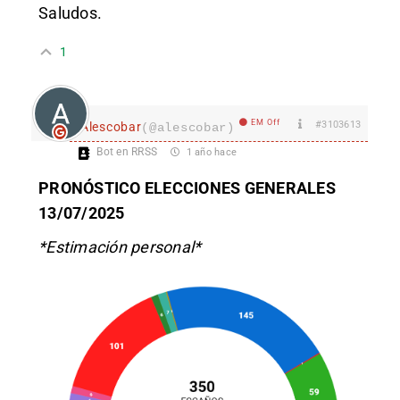
Saludos.
1
EM Off
#3103613
Alescobar
(@alescobar)
Bot en RRSS
1 año hace
PRONÓSTICO ELECCIONES GENERALES
13/07/2025
*Estimación personal*