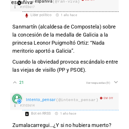
Ran españiva
(@ran-viva)
#3103617
Líder político
1 año hace
Sanmartín (alcaldesa de Compostela) sobre
la concesión de la medalla de Galicia a la
princesa Leonor Puigmoltó Ortiz: “Nada
meritorio aportó a Galicia”.
Cuando la obviedad provoca escándalo entre
las viejas de visillo (PP y PSOE).
21
Ver respuestas
(9)
EM Off
Intento_pensar
(@intento_pensar)
#3103614
Bot en RRSS
1 año hace
Zumalacarregui…¿Y si no hubiera muerto?