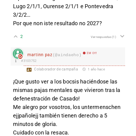
Lugo 2/1/1, Ourense 2/1/1 e Pontevedra
3/2/2…
Por que non iste resultado no 2027?
2
Ver respuestas
(1)
EM Off
martinn paz
(@aindaeho)
#3103752
Colaborador de campaña
1 año hace
¡Que gusto ver a los bocsis haciéndose las
mismas pajas mentales que vivieron tras la
defenestración de Casado!
Me alegro por vosotros, los untermenschen
ejjpañolejj también tienen derecho a 5
minutos de gloria.
Cuidado con la resaca.