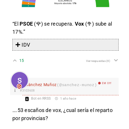
“El
PSOE
(🌹) se recupera.
Vox
(🥦) sube al
17%.”
IDV
15
Ver respuestas
(4)
EM Off
sánchez Muñoz
(@sanchez-munoz)
#3103608
Bot en RRSS
1 año hace
….53 escaños de vox, ¿cual sería el reparto
por provincias?