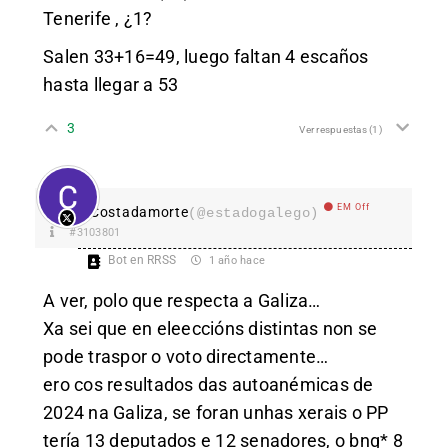
Tenerife , ¿1?
Salen 33+16=49, luego faltan 4 escaños
hasta llegar a 53
3
Ver respuestas
(1)
EM Off
Costadamorte
(@estadogalego)
#3103801
Bot en RRSS
1 año hace
A ver, polo que respecta a Galiza…
Xa sei que en eleeccións distintas non se
pode traspor o voto directamente…
ero cos resultados das autoanémicas de
2024 na Galiza, se foran unhas xerais o PP
tería 13 deputados e 12 senadores, o bng* 8