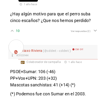
1 año hace
¿Hay algún motivo para que el perro suba
cinco escaños? ¿Que nos hemos perdido?
10
Ver respuestas
(2)
EM Off
Riaxo Riviera
(@cddmt-cddmt)
#3103944
Colaborador de campaña
1 año hace
PSOE+Sumar: 106 (-46)
PP+Vox+UPN: 203 (+32)
Masco
tas sanchistas: 41 (+14) (*)
(*) Podemos fue con Sumar en el 2003.