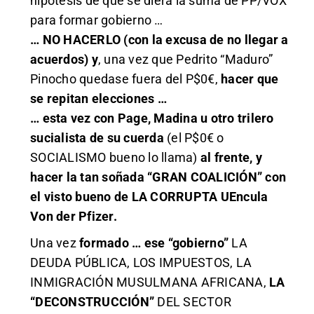
hipótesis de que se diera la suma de PP/VOX
para formar gobierno …
… NO HACERLO (con la excusa de no llegar a
acuerdos) y
, una vez que Pedrito “Maduro”
Pinocho quedase fuera del P$0€,
hacer que
se repitan elecciones …
… esta vez con Page, Madina u otro trilero
sucialista de su cuerda
(el P$0€ o
SOCIALISMO bueno lo llama)
al frente, y
hacer la tan soñada “GRAN COALICIÓN” con
el visto bueno de LA CORRUPTA UEncula
Von der Pfizer.
Una vez
formado … ese “gobierno”
LA
DEUDA PÚBLICA, LOS IMPUESTOS, LA
INMIGRACIÓN MUSULMANA AFRICANA,
LA
“DECONSTRUCCIÓN”
DEL SECTOR