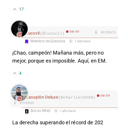
17
EM Off
#3103670
Lucovil
(@lucovil)
Miembro de Ejecutiva
1 año hace
¡Chao, campeón! Mañana más, pero no
mejor, porque es imposible. Aquí, en EM.
4
EM Off
Casoplón Deluxe
(@charliech098)
#3103631
Bot en RRSS
1 año hace
La derecha superando el récord de 202