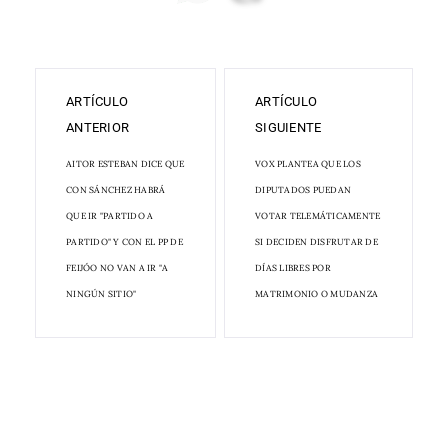
ARTÍCULO
ARTÍCULO
ANTERIOR
SIGUIENTE
AITOR ESTEBAN DICE QUE
VOX PLANTEA QUE LOS
CON SÁNCHEZ HABRÁ
DIPUTADOS PUEDAN
QUE IR "PARTIDO A
VOTAR TELEMÁTICAMENTE
PARTIDO" Y CON EL PP DE
SI DECIDEN DISFRUTAR DE
FEIJÓO NO VAN A IR "A
DÍAS LIBRES POR
NINGÚN SITIO"
MATRIMONIO O MUDANZA