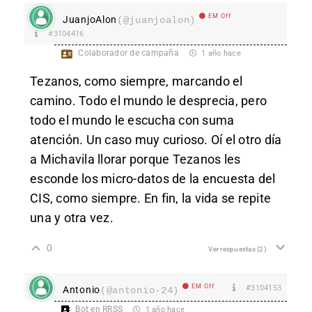
EM Off
JuanjoAlon
(@juanjoalon)
#3104416
Colaborador de campaña
1 año hace
Tezanos, como siempre, marcando el
camino. Todo el mundo le desprecia, pero
todo el mundo le escucha con suma
atención. Un caso muy curioso. Oí el otro día
a Michavila llorar porque Tezanos les
esconde los micro-datos de la encuesta del
CIS, como siempre. En fin, la vida se repite
una y otra vez.
0
Ver respuestas
(2)
EM Off
#3104153
Antonio
(@antonio-24)
Bot en RRSS
1 año hace