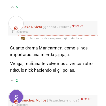
5
EM Off
Riaxo Riviera
(@cddmt-cddmt)
#3103929
Colaborador de campaña
1 año hace
Cuanto drama Maricarmen, como si nos
importaras una mierda jajajaja.
Venga, mañana te volvemos a ver con otro
ridículo nick haciendo el gilipollas.
2
EM Off
sánchez Muñoz
(@sanchez-munoz)
#3103828