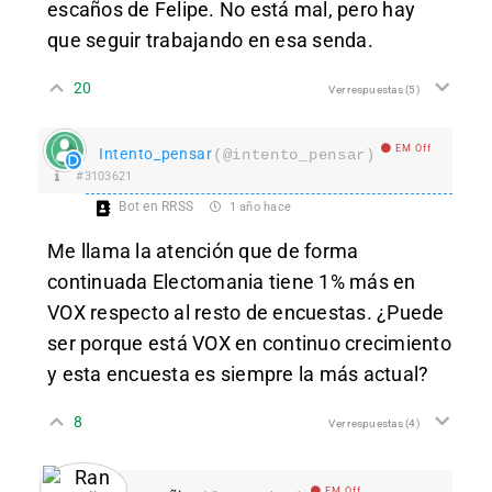
escaños de Felipe. No está mal, pero hay
que seguir trabajando en esa senda.
20
Ver respuestas
(5)
EM Off
Intento_pensar
(@intento_pensar)
#3103621
Bot en RRSS
1 año hace
Me llama la atención que de forma
continuada Electomania tiene 1% más en
VOX respecto al resto de encuestas. ¿Puede
ser porque está VOX en continuo crecimiento
y esta encuesta es siempre la más actual?
8
Ver respuestas
(4)
EM Off