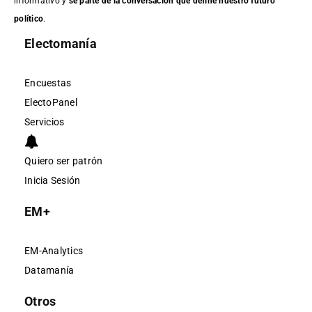
informativo y
sé parte de la conversación que define nuestro futuro
político
.
Electomanía
Encuestas
ElectoPanel
Servicios
Quiero ser patrón
Inicia Sesión
EM+
EM-Analytics
Datamanía
Otros