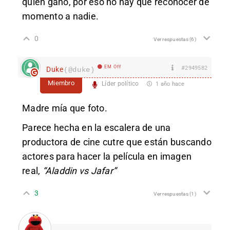
quién ganó, por eso no hay que reconocer de
momento a nadie.
0
Ver respuestas
(6)
EM Off
#2949582
Duke
(@duke)
Miembro
Líder político
1 año hace
Madre mía que foto.
Parece hecha en la escalera de una
productora de cine cutre que están buscando
actores para hacer la película en imagen
real,
“Aladdin vs Jafar”
3
Ver respuestas
(1)