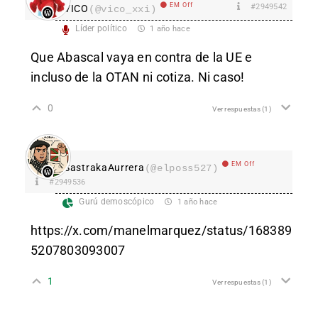
EM Off
#2949542
VICO
(@vico_xxi)
Líder político
1 año hace
Que Abascal vaya en contra de la UE e
incluso de la OTAN ni cotiza. Ni caso!
0
Ver respuestas
(1)
EM Off
SastrakaAurrera
(@elposs527)
#2949536
Gurú demoscópico
1 año hace
https://x.com/manelmarquez/status/168389
5207803093007
1
Ver respuestas
(1)