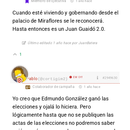
Miembro de Ejecutiva
1 año hace
Cuando esté viviendo y gobernando desde el
palacio de Miraflores se le reconocerá.
Hasta entonces es un Juan Guaidó 2.0.
Último editado 1 año hace por JuanBatera
1
EM Off
#2949630
Pablo
(@cortigim2)
Colaborador de campaña
1 año hace
Yo creo que Edmundo González ganó las
elecciones y ojalá lo hiciera. Pero
lógicamente hasta que no se publiquen las
actas de las elecciones no podremos saber