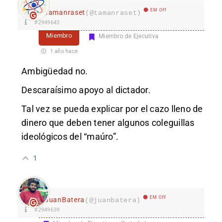
EM Off
Tamanraset
(@tamanraset)
#2949643
Miembro
Miembro de Ejecutiva
1 año hace
Ambigüedad no.
Descaraísimo apoyo al dictador.
Tal vez se pueda explicar por el cazo lleno de
dinero que deben tener algunos coleguillas
ideológicos del “maúro”.
1
EM Off
JuanBatera
(@juanbatera)
#2949639