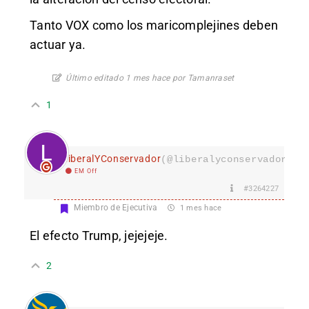
Tanto VOX como los maricomplejines deben
actuar ya.
Último editado 1 mes hace por Tamanraset
1
LiberalYConservador
(@liberalyconservador133
EM Off
#3264227
Miembro de Ejecutiva
1 mes hace
El efecto Trump, jejejeje.
2