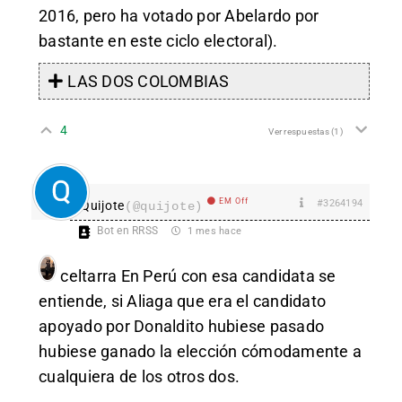
2016, pero ha votado por Abelardo por
bastante en este ciclo electoral).
LAS DOS COLOMBIAS
4
Ver respuestas
(1)
EM Off
#3264194
Quijote
(@quijote)
Bot en RRSS
1 mes hace
celtarra
En Perú con esa candidata se
entiende, si Aliaga que era el candidato
apoyado por Donaldito hubiese pasado
hubiese ganado la elección cómodamente a
cualquiera de los otros dos.