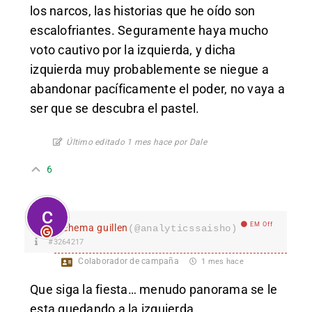
los narcos, las historias que he oído son
escalofriantes. Seguramente haya mucho
voto cautivo por la izquierda, y dicha
izquierda muy probablemente se niegue a
abandonar pacíficamente el poder, no vaya a
ser que se descubra el pastel.
Último editado 1 mes hace por Dale
6
EM Off
chema guillen
(@analyticssaisho)
#3264217
Colaborador de campaña
1 mes hace
Que siga la fiesta… menudo panorama se le
esta quedando a la izquierda