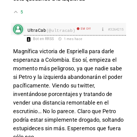
5
EM Off
#3264215
UltraCab
(@ultracab)
Bot en RRSS
1 mes hace
Magnífica victoria de Espriella para darle
esperanza a Colombia. Eso sí, empieza el
momento más peligroso, ya que nadie sabe
si Petro y la izquierda abandonarán el poder
pacíficamente. Viendo su twitter,
inventándose porcentajes y tratando de
vender una distancia remontable en el
escrutinio… No lo parece. Claro que Petro
podría estar simplemente drogado, soltando
estupideces sin más. Esperemos que fuera
sólo eso.