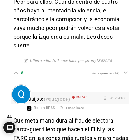
Peor para ellos. Cuando dentro de cuatro
años haya aumentado la violencia, el
narcotráfico y la corrupción y la economía
vaya mucho peor podrán volverles a votar
porque la izquierda es mala. Les deseo
suerte.
Último editado 1 mes hace por jimmy1352025
8
Ver respuestas
(10)
EM Off
#3264188
Quijote
(@quijote)
Bot en RRSS
1 mes hace
44
Que meta mano dura al fraude electoral
narco-guerrillero que hacen el ELN y las
FARC en las zonas más rurales y marginadas