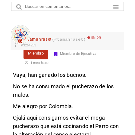
EM Off
Tamanraset
(@tamanraset)
#3264233
Miembro
Miembro de Ejecutiva
1 mes hace
Vaya, han ganado los buenos.
No se ha consumado el pucherazo de los
malos.
Me alegro por Colombia.
Ojalá aquí consigamos evitar el mega
pucherazo que está cocinando el Perro con
la alteración del censo electoral.