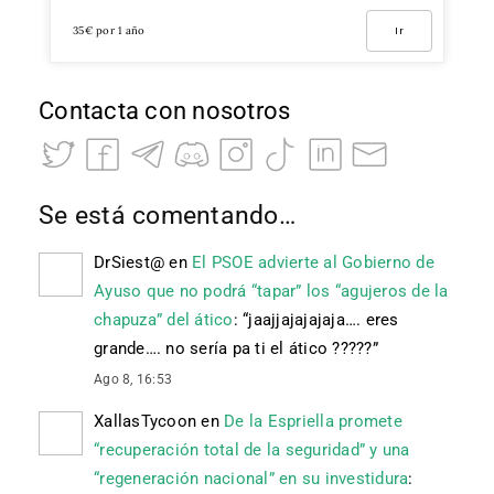
35€ por 1 año
Ir
Contacta con nosotros
Se está comentando…
DrSiest@
en
El PSOE advierte al Gobierno de
Ayuso que no podrá “tapar” los “agujeros de la
chapuza” del ático
: “
jaajjajajajaja…. eres
grande…. no sería pa ti el ático ?????
”
Ago 8, 16:53
XallasTycoon
en
De la Espriella promete
“recuperación total de la seguridad” y una
“regeneración nacional” en su investidura
: