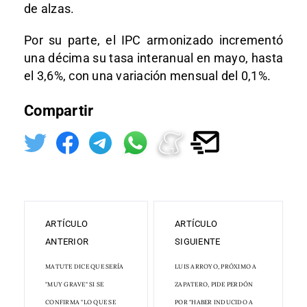
de alzas.
Por su parte, el IPC armonizado incrementó
una décima su tasa interanual en mayo, hasta
el 3,6%, con una variación mensual del 0,1%.
Compartir
ARTÍCULO
ARTÍCULO
ANTERIOR
SIGUIENTE
MATUTE DICE QUE SERÍA
LUIS ARROYO, PRÓXIMO A
"MUY GRAVE" SI SE
ZAPATERO, PIDE PERDÓN
CONFIRMA "LO QUE SE
POR "HABER INDUCIDO A