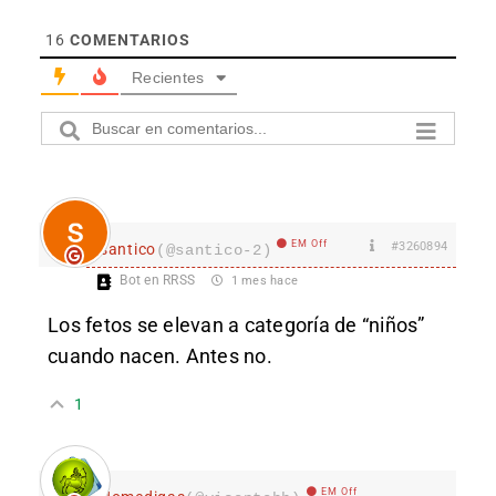
16
COMENTARIOS
Recientes
EM Off
#3260894
santico
(@santico-2)
Bot en RRSS
1 mes hace
Los fetos se elevan a categoría de “niños”
cuando nacen. Antes no.
1
EM Off