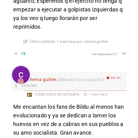
aguanto, Esperenos q el ejército no tenga q
empezar a ejecutar a golpistas izquierdas q
ya los veo q luego llorarán por ser
reprimidos.
Último editado 1 mes hace por chema guillen
19
Ver respuestas
(7)
EM Off
chema guillen
(@analyticssaisho)
#3260846
Colaborador de campaña
1 mes hace
Me encantan los fans de Bildu al menos han
evolucionado y ya se dedican a lamer los
huevos en vez de a cabras en sus pueblos a
su amo socialista. Gran avance.