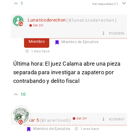
1
Ver respuestas
(1)
Lunaticoderechon
(@lunaticoderechon)
EM Off
#3260886
Miembro
Miembro de Ejecutiva
1 mes hace
Última hora: El juez Calama abre una pieza
separada para investigar a zapatero por
contrabando y delito fiscal
10
EM Off
#3260867
Rar 5
(@rarerino5)
Miembro de Ejecutiva
1 mes hace