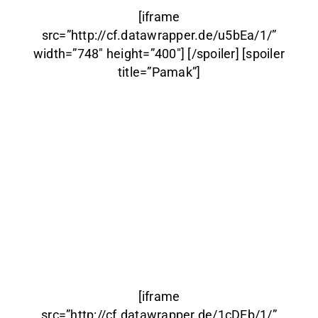
[iframe
src=”http://cf.datawrapper.de/u5bEa/1/”
width=”748″ height=”400″] [/spoiler] [spoiler
title=”Pamak”]
[iframe
src=”http://cf.datawrapper.de/1cDEb/1/”