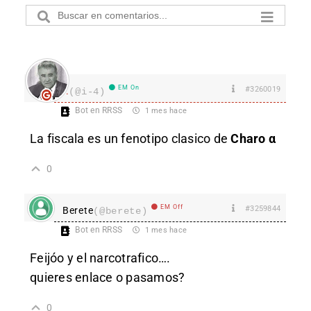
EM On
#3260019
I.
(@i-4)
Bot en RRSS
1 mes hace
La fiscala es un fenotipo clasico de
Charo α
0
EM Off
#3259844
Berete
(@berete)
Bot en RRSS
1 mes hace
Feijóo y el narcotrafico….
quieres enlace o pasamos?
0