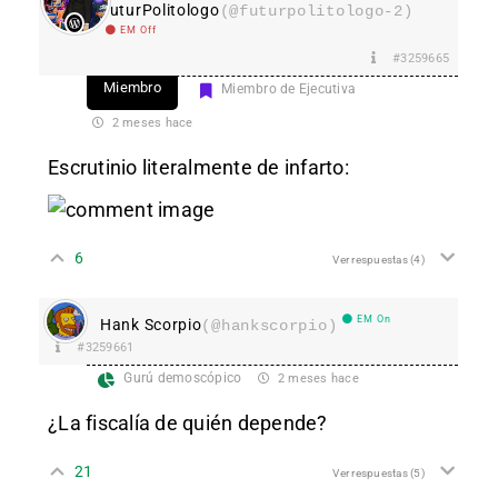
FuturPolitologo
(@futurpolitologo-2)
EM Off
#3259665
Miembro
Miembro de Ejecutiva
2 meses hace
Escrutinio literalmente de infarto:
6
Ver respuestas
(4)
EM On
Hank Scorpio
(@hankscorpio)
#3259661
Gurú demoscópico
2 meses hace
¿La fiscalía de quién depende?
21
Ver respuestas
(5)