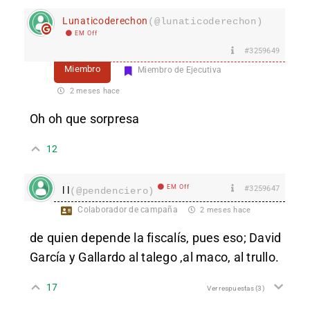
Lunaticoderechon
(@lunaticoderechon)
EM Off
#3259649
Miembro
Miembro de Ejecutiva
2 meses hace
Oh oh que sorpresa
12
EM Off
#3259647
l l
(@pendenciero)
Colaborador de campaña
2 meses hace
de quien depende la fiscalís, pues eso; David
García y Gallardo al talego ,al maco, al trullo.
17
Ver respuestas
(3)