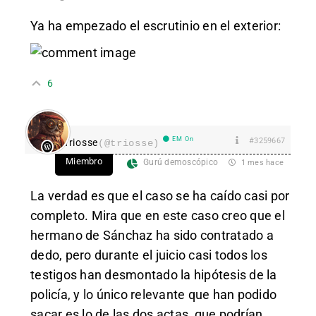
Ya ha empezado el escrutinio en el exterior:
6
EM On
#3259667
Triosse
(@triosse)
Miembro
Gurú demoscópico
1 mes hace
La verdad es que el caso se ha caído casi por
completo. Mira que en este caso creo que el
hermano de Sánchaz ha sido contratado a
dedo, pero durante el juicio casi todos los
testigos han desmontado la hipótesis de la
policía, y lo único relevante que han podido
sacar es lo de las dos actas, que podrían