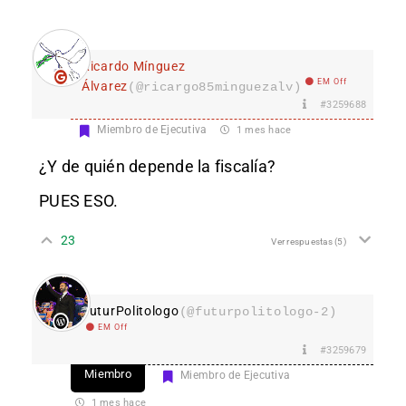
Ricardo Mínguez
EM Off
Álvarez
(@ricargo85minguezalv)
#3259688
Miembro de Ejecutiva
1 mes hace
¿Y de quién depende la fiscalía?
PUES ESO.
23
Ver respuestas
(5)
FuturPolitologo
(@futurpolitologo-2)
EM Off
#3259679
Miembro
Miembro de Ejecutiva
1 mes hace