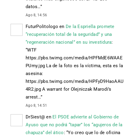
datos…
”
Ago 8, 14:56
FuturPolitologo
en
De la Espriella promete
“recuperación total de la seguridad” y una
“regeneración nacional” en su investidura
:
“
WTF
https://pbs.twimg.com/media/HPFMdE6WAAE
PUmy.jpg La de la foto es la víctima, esta es la
asesina:
https://pbs.twimg.com/media/HPFyD9HaoAAU
4R2.jpg A warrant for Olejniczak Marodi’s
arrest…
”
Ago 8, 14:51
DrSiest@
en
El PSOE advierte al Gobierno de
Ayuso que no podrá “tapar” los “agujeros de la
chapuza” del ático
: “
Yo creo que lo de oficina