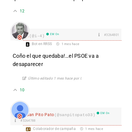
12
EM On
#3264801
I.
(@i-4)
Bot en RRSS
1 mes hace
Coño el que quedaba!…el PSOE va a
desaparecer
Último editado 1 mes hace por I.
10
EM On
San Pito Pato
(@sanpitopato33)
#3264788
Colaborador de campaña
1 mes hace