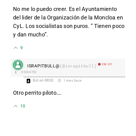
No me lo puedo creer. Es el Ayuntamiento
del lider de la Organización de la Moncloa en
CyL. Los socialistas son puros. ” Tienen poco
y dan mucho”.
9
EM Off
ISRAPITBULL@
(@israpitbull)
#3264782
Bot en RRSS
1 mes hace
Otro perrito piloto….
10