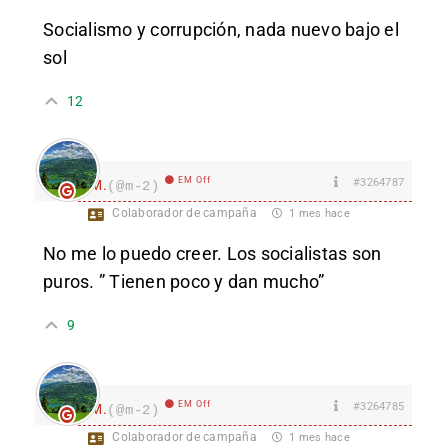
Socialismo y corrupción, nada nuevo bajo el
sol
12
EM Off
#3264787
M.
(@m-2)
Colaborador de campaña
1 mes hace
No me lo puedo creer. Los socialistas son
puros. ” Tienen poco y dan mucho”
9
EM Off
#3264785
M.
(@m-2)
Colaborador de campaña
1 mes hace