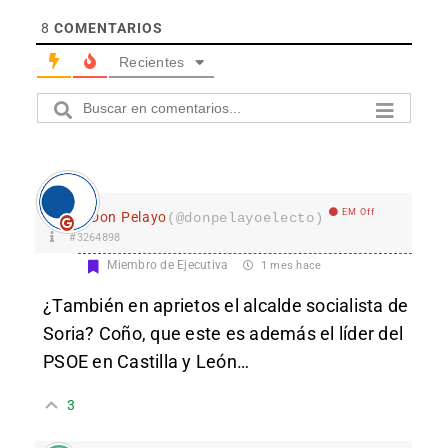
8
COMENTARIOS
Recientes
EM Off
Don Pelayo
(@donpelayoelecto)
#3264898
Miembro de Ejecutiva
1 mes hace
¿También en aprietos el alcalde socialista de
Soria? Coño, que este es además el líder del
PSOE en Castilla y León…
3