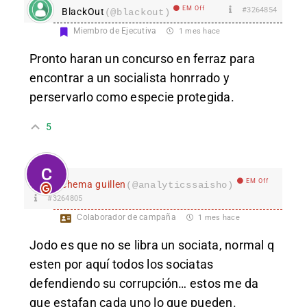
EM Off
#3264854
BlackOut
(@blackout)
Miembro de Ejecutiva
1 mes hace
Pronto haran un concurso en ferraz para
encontrar a un socialista honrrado y
perservarlo como especie protegida.
5
EM Off
chema guillen
(@analyticssaisho)
#3264805
Colaborador de campaña
1 mes hace
Jodo es que no se libra un sociata, normal q
esten por aquí todos los sociatas
defendiendo su corrupción… estos me da
que estafan cada uno lo que pueden.