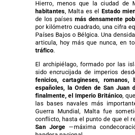
Hierro, menos que la ciudad de 
habitantes
, Malta es el
Estado mie
de los países
más densamente pob
por kilómetro cuadrado, una cifra 
Países Bajos o Bélgica. Una densida
articula, hoy más que nunca, en to
tráfico
.
El archipiélago, formado por las i
sido encrucijada de imperios desd
fenicios, cartagineses, romanos, b
españoles, la Orden de San Juan d
finalmente, el Imperio Británico
, qu
las bases navales más important
Guerra Mundial, Malta fue somet
conflicto, hasta el punto de que el 
San Jorge
—máxima condecoración
bandera nacional.