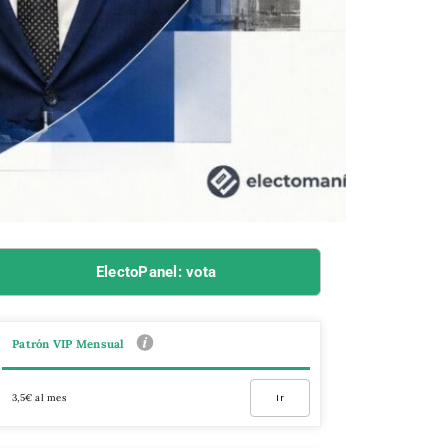
ElectoPanel: vota
Patrón VIP Mensual
3,5€ al mes
Ir