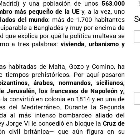
Madrid) y una población de unos
563.000
mbro más pequeño de la UE
y, a la vez, uno
S
lados del mundo
: más de 1.700 habitantes
equiparable a Bangladés y muy por encima de
d que explica por qué la política maltesa se
rno a tres palabras:
vivienda, urbanismo y
slas habitadas de Malta, Gozo y Comino, ha
e tiempos prehistóricos. Por aquí pasaron
izantinos, árabes, normandos, sicilianos,
e Jerusalén, los franceses de Napoleón y,
e la convirtió en colonia en 1814 y en una de
es del Mediterráneo. Durante la Segunda
ida al más intenso bombardeo aliado del
rey Jorge VI le concedió en bloque la
Cruz de
 civil británica— que aún figura en su