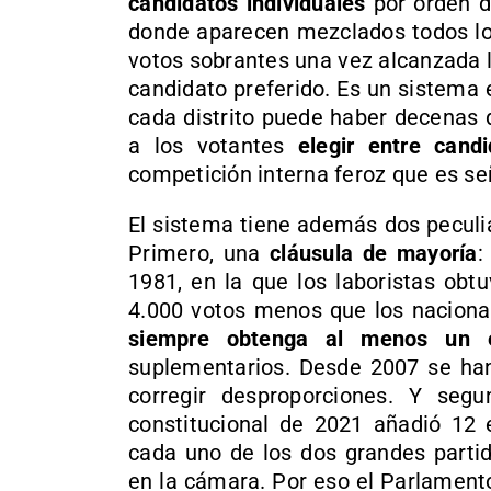
candidatos individuales
por orden de
donde aparecen mezclados todos los
votos sobrantes una vez alcanzada la
candidato preferido. Es un sistema
cada distrito puede haber decenas 
a los votantes
elegir entre cand
competición interna feroz que es señ
El sistema tiene además dos peculi
Primero, una
cláusula de mayoría
:
1981, en la que los laboristas obt
4.000 votos menos que los nacional
siempre obtenga al menos un 
suplementarios. Desde 2007 se han
corregir desproporciones. Y seg
constitucional de 2021 añadió 12
cada uno de los dos grandes parti
en la cámara. Por eso el Parlament