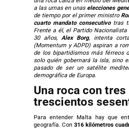
una roca caliza en medio del Mediter
a las urnas en unas
elecciones gene
de tiempo por el primer ministro
Ro
cuarto mandato consecutivo
tras t
Frente a él, el Partido Nacionalist
30 años,
Alex Borg
, intenta cor
(Momentum y ADPD) aspiran a romp
de los bipartidismos más férreos d
solo quién gobernará la isla, sino
pasado de ser un satélite medit
demográfica de Europa.
Una roca con tres 
trescientos sesen
Para entender Malta hay que en
geografía. Con
316 kilómetros cuad