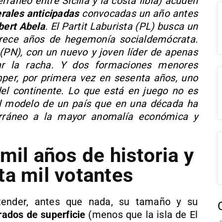
ráneo entre Sicilia y la costa libia) acuden
rales anticipadas
convocadas un año antes
bert Abela
. El Partit Laburista (PL) busca un
rece años de hegemonía socialdemócrata.
a (PN), con un nuevo y joven líder de apenas
tar la racha. Y dos formaciones menores
er, por primera vez en sesenta años, uno
el continente. Lo que está en juego no es
 el modelo de un país que en una década ha
erráneo a la mayor anomalía económica y
mil años de historia y
ta mil votantes
tender, antes que nada, su tamaño y su
rados de superficie
(menos que la isla de El