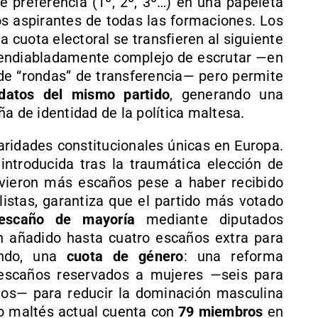
 preferencia (1º, 2º, 3º…) en una papeleta
 aspirantes de todas las formaciones. Los
 cuota electoral se transfieren al siguiente
 endiabladamente complejo de escrutar —en
de “rondas” de transferencia— pero permite
idatos del mismo partido
, generando una
a de identidad de la política maltesa.
aridades constitucionales únicas en Europa.
 introducida tras la traumática elección de
uvieron más escaños pese a haber recibido
istas, garantiza que el partido más votado
escaño de mayoría
mediante diputados
 añadido hasta cuatro escaños extra para
undo, una
cuota de género
: una reforma
 escaños reservados a mujeres —seis para
dos— para reducir la dominación masculina
o maltés actual cuenta con
79 miembros
en