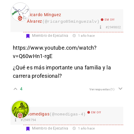
Ricardo Mínguez
EM Off
Álvarez
(@ricargo85minguezalv)
#2949802
Miembro de Ejecutiva
1 año hace
https://www.youtube.com/watch?
v=Q60wHn1-rgE
¿Qué es más importante una familia y la
carrera profesional?
4
Ver respuestas
(1)
EM Off
nomedigas
(@nomedigas-4)
#2949794
Miembro de Ejecutiva
1 año hace