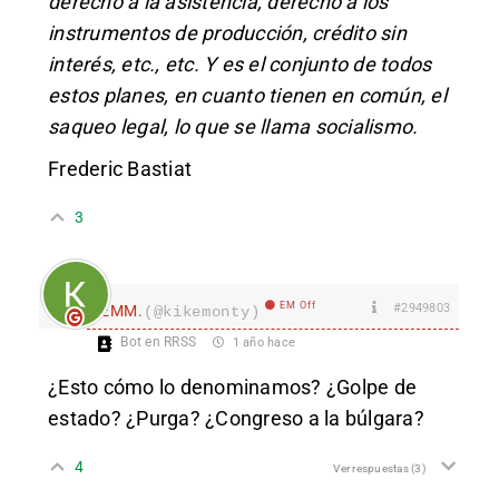
derecho a la asistencia, derecho a los
instrumentos de producción, crédito sin
interés, etc., etc. Y es el conjunto de todos
estos planes, en cuanto tienen en común, el
saqueo legal, lo que se llama socialismo.
Frederic Bastiat
3
EM Off
#2949803
EMM.
(@kikemonty)
Bot en RRSS
1 año hace
¿Esto cómo lo denominamos? ¿Golpe de
estado? ¿Purga? ¿Congreso a la búlgara?
4
Ver respuestas
(3)