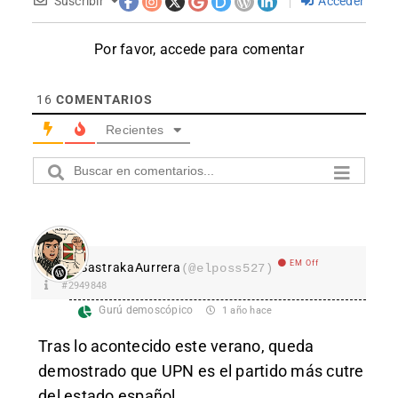
Suscribir
Acceder
Por favor, accede para comentar
16
COMENTARIOS
Recientes
EM Off
SastrakaAurrera
(@elposs527)
#2949848
Gurú demoscópico
1 año hace
Tras lo acontecido este verano, queda
demostrado que UPN es el partido más cutre
del estado español.