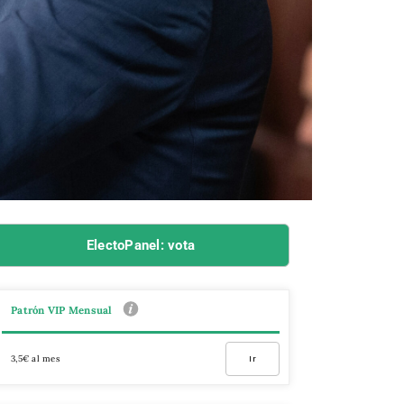
ElectoPanel: vota
Patrón VIP Mensual
3,5€ al mes
Ir