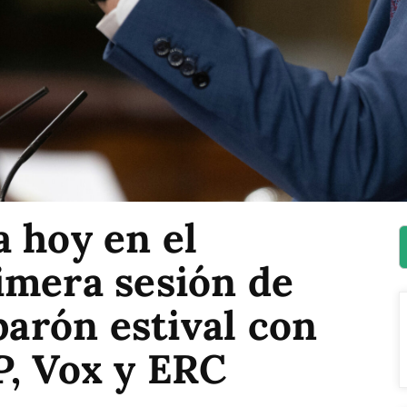
 hoy en el
imera sesión de
parón estival con
P, Vox y ERC