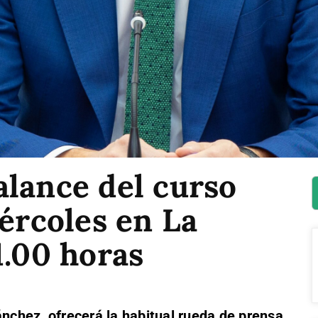
alance del curso
iércoles en La
1.00 horas
ánchez, ofrecerá la habitual rueda de prensa