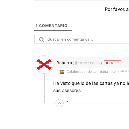
Por favor, 
1
COMENTARIO
Roberto
(@roberto-8)
EM Off
2 años 
Colaborador de campaña
Ha visto que lo de las cartas ya no l
sus asesores.
1