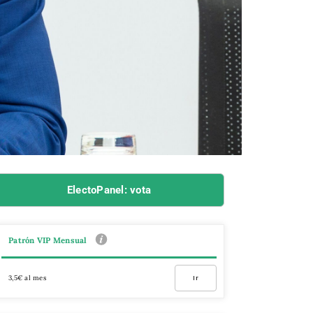
ElectoPanel: vota
Patrón VIP Mensual
3,5€ al mes
Ir