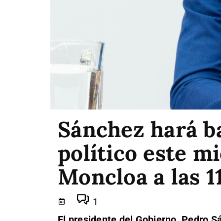
Sánchez hará b
político este m
Moncloa a las 1
1
El presidente del Gobierno, Pedro S