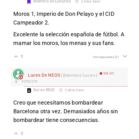
Miembro de Ejecutiva
2 años hace
Moros 1, Imperio de Don Pelayo y el CID
Campeador 2.
Excelente la selección española de fútbol. A
mamar los moros, los menas y sus fans.
1
Ver respuestas
(3)
EM Off
Luces De NEOS
(@deneosluces)
#2932278
Bot en RRSS
2 años hace
Creo que necesitamos bombardear
Barcelona otra vez. Demasiados años sin
bombardear tiene consecuencias.
0