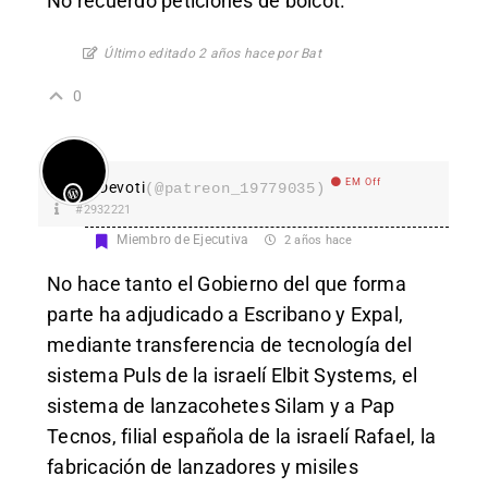
No recuerdo peticiones de boicot.
Último editado 2 años hace por Bat
0
EM Off
Devoti
(@patreon_19779035)
#2932221
Miembro de Ejecutiva
2 años hace
No hace tanto el Gobierno del que forma
parte ha adjudicado a Escribano y Expal,
mediante transferencia de tecnología del
sistema Puls de la israelí Elbit Systems, el
sistema de lanzacohetes Silam y a Pap
Tecnos, filial española de la israelí Rafael, la
fabricación de lanzadores y misiles