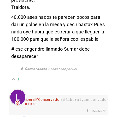
Traidora.
40.000 asesinados te parecen pocos para
dar un golpe en la mesa y decir basta? Pues
nada oye habra que esperar a que lleguen a
100.000 para que la señora cool espabile
# ese engendro llamado Sumar debe
desaparecer
Último editado 2 años hace por Dei_
1
LiberalYConservador
(@liberalyconservador133
EM Off
#2932279