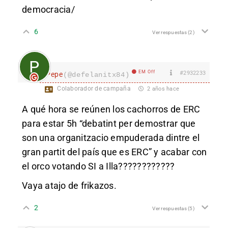
democracia/
6
Ver respuestas
(2)
EM Off
#2932233
Pepe
(@defelanitx84)
Colaborador de campaña
2 años hace
A qué hora se reúnen los cachorros de ERC
para estar 5h “debatint per demostrar que
son una organitzacio empuderada dintre el
gran partit del país que es ERC” y acabar con
el orco votando SI a Illa????????????
Vaya atajo de frikazos.
2
Ver respuestas
(5)