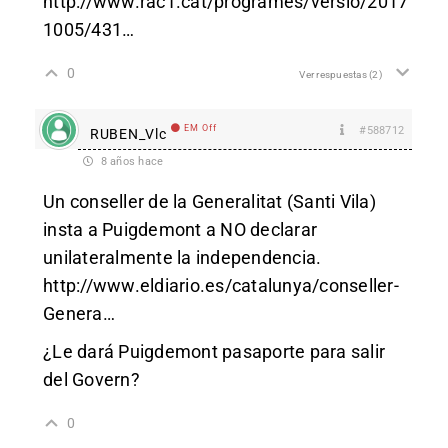
http://www.rac1.cat/programes/versio/2017
1005/431
…
0
Ver respuestas
(2)
EM Off
#588712
RUBEN_Vlc
8 años hace
Un conseller de la Generalitat (Santi Vila)
insta a Puigdemont a NO declarar
unilateralmente la independencia.
http://www.eldiario.es/catalunya/conseller-
Genera
…
¿Le dará Puigdemont pasaporte para salir
del Govern?
0