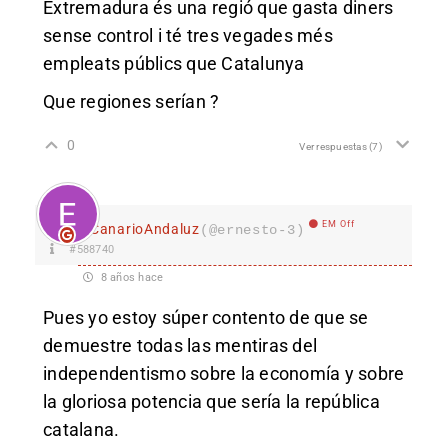
Extremadura és una regió que gasta diners
sense control i té tres vegades més
empleats públics que Catalunya
Que regiones serían ?
0
Ver respuestas
(7)
EM Off
CanarioAndaluz
(@ernesto-3)
#588740
8 años hace
Pues yo estoy súper contento de que se
demuestre todas las mentiras del
independentismo sobre la economía y sobre
la gloriosa potencia que sería la república
catalana.