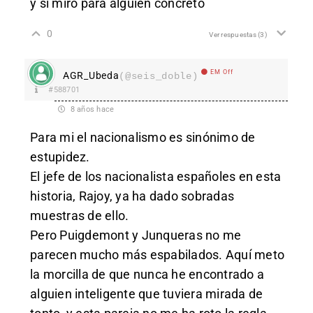
y si miro para alguien concreto
0
Ver respuestas
(3)
EM Off
AGR_Ubeda
(@seis_doble)
#588701
8 años hace
Para mi el nacionalismo es sinónimo de
estupidez.
El jefe de los nacionalista españoles en esta
historia, Rajoy, ya ha dado sobradas
muestras de ello.
Pero Puigdemont y Junqueras no me
parecen mucho más espabilados. Aquí meto
la morcilla de que nunca he encontrado a
alguien inteligente que tuviera mirada de