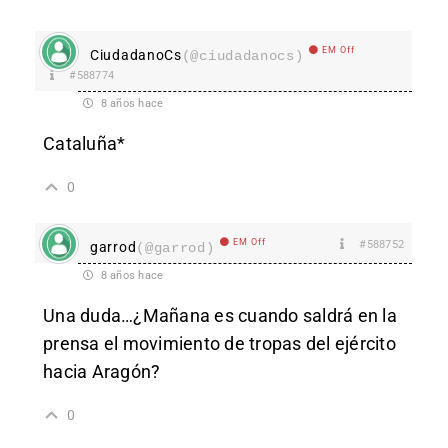
EM Off
CiudadanoCs
(@ciudadanocs)
#588774
8 años hace
Cataluña*
0
EM Off
#588752
garrod
(@garrod)
8 años hace
Una duda…¿Mañana es cuando saldrá en la
prensa el movimiento de tropas del ejército
hacia Aragón?
0