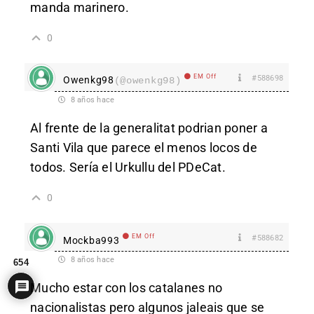
manda marinero.
0
EM Off
#588698
Owenkg98
(@owenkg98)
8 años hace
Al frente de la generalitat podrian poner a
Santi Vila que parece el menos locos de
todos. Sería el Urkullu del PDeCat.
0
EM Off
#588682
Mockba993
8 años hace
654
Mucho estar con los catalanes no
nacionalistas pero algunos jaleais que se