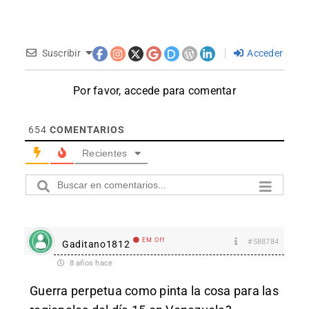
Suscribir
Acceder
Por favor, accede para comentar
654
COMENTARIOS
Recientes
EM Off
#588784
Gaditano1812
8 años hace
Guerra perpetua como pinta la cosa para las