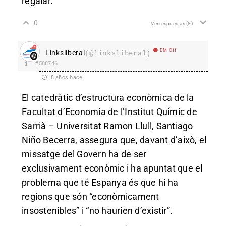
regalar.
0
Ver respuestas
(8)
EM Off
Linksliberal
(@linksliberal)
#588746
8 años hace
El catedràtic d’estructura econòmica de la
Facultat d’Economia de l’Institut Químic de
Sarrià – Universitat Ramon Llull, Santiago
Niño Becerra, assegura que, davant d’això, el
missatge del Govern ha de ser
exclusivament econòmic i ha apuntat que el
problema que té Espanya és que hi ha
regions que són “econòmicament
insostenibles” i “no haurien d’existir”.