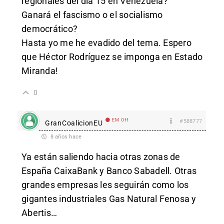
regionales del día 15 en Venezuela?
Ganará el fascismo o el socialismo
democrático?
Hasta yo me he evadido del tema. Espero
que Héctor Rodríguez se imponga en Estado
Miranda!
0
EM Off
#588777
GranCoalicionEU
8 años hace
Ya están saliendo hacia otras zonas de
España CaixaBank y Banco Sabadell. Otras
grandes empresas les seguirán como los
gigantes industriales Gas Natural Fenosa y
Abertis…