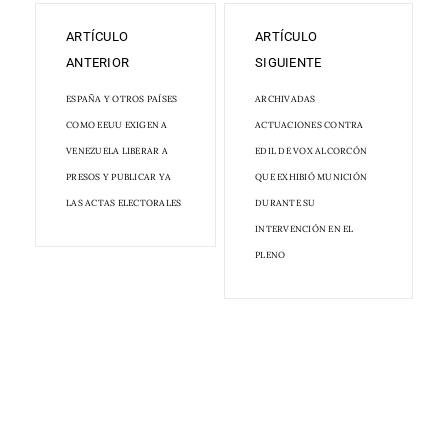
ARTÍCULO
ARTÍCULO
ANTERIOR
SIGUIENTE
ESPAÑA Y OTROS PAÍSES
ARCHIVADAS
COMO EEUU EXIGEN A
ACTUACIONES CONTRA
VENEZUELA LIBERAR A
EDIL DE VOX ALCORCÓN
PRESOS Y PUBLICAR YA
QUE EXHIBIÓ MUNICIÓN
LAS ACTAS ELECTORALES
DURANTE SU
INTERVENCIÓN EN EL
PLENO