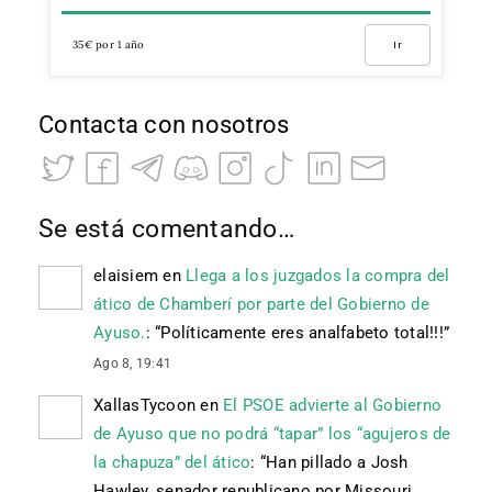
35€ por 1 año
Ir
Contacta con nosotros
Se está comentando…
elaisiem
en
Llega a los juzgados la compra del
ático de Chamberí por parte del Gobierno de
Ayuso.
: “
Políticamente eres analfabeto total!!!
”
Ago 8, 19:41
XallasTycoon
en
El PSOE advierte al Gobierno
de Ayuso que no podrá “tapar” los “agujeros de
la chapuza” del ático
: “
Han pillado a Josh
Hawley, senador republicano por Missouri,