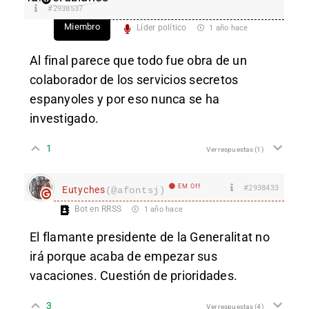
#2938537
Miembro
Líder político
1 año hace
Al final parece que todo fue obra de un
colaborador de los servicios secretos
espanyoles y por eso nunca se ha
investigado.
1
Ver respuestas
(1)
EM Off
#2938433
Eutyches
(@afontsj)
Bot en RRSS
1 año hace
El flamante presidente de la Generalitat no
irá porque acaba de empezar sus
vacaciones. Cuestión de prioridades.
3
Ver respuestas
(4)