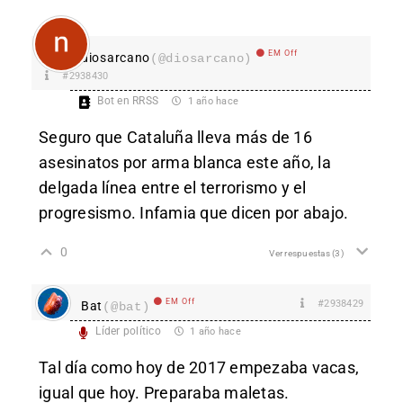
EM Off
diosarcano
(@diosarcano)
#2938430
Bot en RRSS
1 año hace
Seguro que Cataluña lleva más de 16
asesinatos por arma blanca este año, la
delgada línea entre el terrorismo y el
progresismo. Infamia que dicen por abajo.
0
Ver respuestas
(3)
EM Off
#2938429
Bat
(@bat)
Líder político
1 año hace
Tal día como hoy de 2017 empezaba vacas,
igual que hoy. Preparaba maletas.