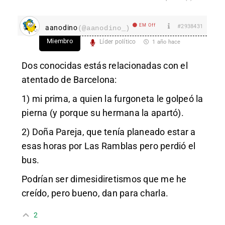
EM Off
#2938431
aanodino
(@aanodino_)
Miembro
Líder político
1 año hace
Dos conocidas estás relacionadas con el
atentado de Barcelona:
1) mi prima, a quien la furgoneta le golpeó la
pierna (y porque su hermana la apartó).
2) Doña Pareja, que tenía planeado estar a
esas horas por Las Ramblas pero perdió el
bus.
Podrían ser dimesidiretismos que me he
creído, pero bueno, dan para charla.
2