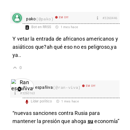
EM Off
#3260446
pako
(@pako)
Bot en RRSS
1 mes hace
Y vetar la entrada de africanos americanos y
asiáticos que?ah qué eso no es peligroso,ya
ya..
0
EM Off
Ran españiva
(@ran-viva)
#3260163
Líder político
1 mes hace
“nuevas sanciones contra Rusia para
mantener la presión que ahoga
su
economía”