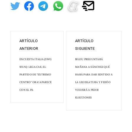
ARTÍCULO
ARTÍCULO
ANTERIOR
SIGUIENTE
ENCUESTA ITALIA (SWG
BILDU PREGUNTARÁ
9JUN): LEGA CAE, EL
MAÑANA A SÁNCHEZ QUÉ
PARTIDO DE "EXTREMO
HARÁ PARA DAR SENTIDO A
CENTRO" ORA! APARECE
LA LEGISLATURA Y FEIJÓO
CON EL 1%
VOLVERÁ A PEDIR
ELECCIONES