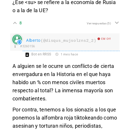
¿Ese <su> se refiere a la economía de Rusia
o a la de la UE?
8
Ver respuestas
(5)
EM Off
Alberto
(@disqus_mujsolzns2_2)
#3260156
Bot en RRSS
1 mes hace
A alguien se le ocurre un conflicto de cierta
envergadura en la Historia en el que haya
habido un % con menos civiles muertos
respecto al total? La inmensa mayoría son
combatientes.
Por contra, tenemos a los sionazis a los que
ponemos la alfombra roja tiktokeando como
asesinan y torturan niños, periodistas,