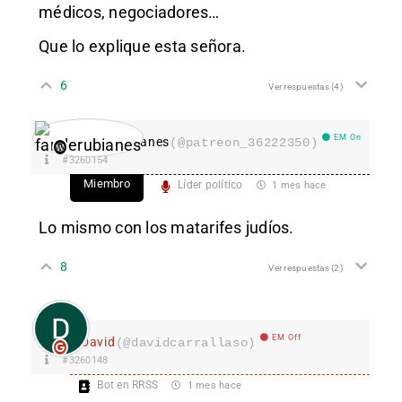
médicos, negociadores…
Que lo explique esta señora.
6
Ver respuestas
(4)
EM On
fanderubianes
(@patreon_36222350)
#3260154
Miembro
Líder político
1 mes hace
Lo mismo con los matarifes judíos.
8
Ver respuestas
(2)
EM Off
David
(@davidcarrallaso)
#3260148
Bot en RRSS
1 mes hace