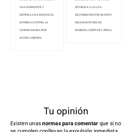
UNA DIRIGENTE Y
ENTRADA A LA UE A
DESVELA UNA DENUNCIA
EXCOMBATIENTES RUSOS Y
INTERNA CONTRA LA
MÁS SANCIONES EN
CORDINADORA POR
ENERGÍA, CRIPTOS Y PESCA
ACOSO LABORAL
Tu opinión
Existen unas
normas
para comentar
que si no
se cumplen conllevan la expulsión inmediata