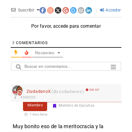
Suscribir
Acceder
Por favor, accede para comentar
3
COMENTARIOS
Recientes
EM Off
ZiudadanoX
(@ziudadanox)
#3260225
Miembro
Miembro de Ejecutiva
1 mes hace
Muy bonito eso de la meritocracia y la