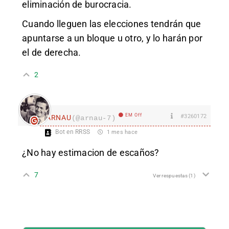
eliminación de burocracia.
Cuando lleguen las elecciones tendrán que
apuntarse a un bloque u otro, y lo harán por
el de derecha.
2
EM Off
#3260172
ARNAU
(@arnau-7)
Bot en RRSS
1 mes hace
¿No hay estimacion de escaños?
7
Ver respuestas
(1)