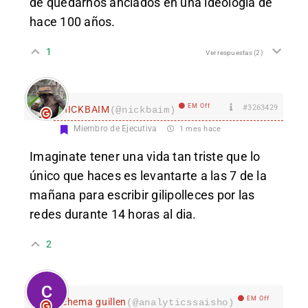
de quedarnos anclados en una ideología de
hace 100 años.
1
Ver respuestas
(2)
EM Off
#3263429
nICKBAIM
(@nickbaim)
Miembro de Ejecutiva
1 mes hace
Imaginate tener una vida tan triste que lo
único que haces es levantarte a las 7 de la
mañana para escribir gilipolleces por las
redes durante 14 horas al dia.
2
EM Off
chema guillen
(@analyticssaisho)