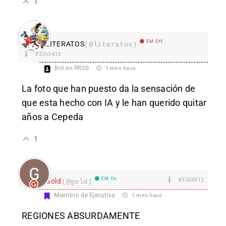
1
EM Off
LITERATOS
(@literatos)
#3263413
Bot en RRSS
1 mes hace
La foto que han puesto da la sensación de
que esta hecho con IA y le han querido quitar
años a Cepeda
1
EM On
#3263412
Gold
(@gold)
Miembro de Ejecutiva
1 mes hace
REGIONES ABSURDAMENTE