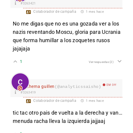
#3263421
Colaborador de campaña
1 mes hace
No me digas que no es una gozada ver a los
nazis reventando Moscu, gloria para Ucrania
que forma humillar a los zoquetes rusos
jajajaja
1
Ver respuestas
(2)
EM Off
chema guillen
(@analyticssaisho)
#3263419
Colaborador de campaña
1 mes hace
tic tac otro pais de vuelta a la derecha y van…
menuda racha lleva la izquierda jajjaaj