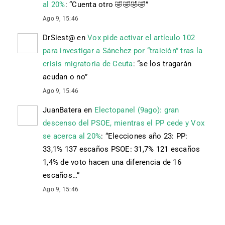
al 20%
: “
Cuenta otro 🤣🤣🤣🤣
”
Ago 9, 15:46
DrSiest@
en
Vox pide activar el artículo 102
para investigar a Sánchez por “traición” tras la
crisis migratoria de Ceuta
: “
se los tragarán
acudan o no
”
Ago 9, 15:46
JuanBatera
en
Electopanel (9ago): gran
descenso del PSOE, mientras el PP cede y Vox
se acerca al 20%
: “
Elecciones año 23: PP:
33,1% 137 escaños PSOE: 31,7% 121 escaños
1,4% de voto hacen una diferencia de 16
escaños…
”
Ago 9, 15:46