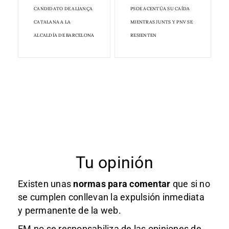
CANDIDATO DE ALIANÇA
PSOE ACENTÚA SU CAÍDA
CATALANA A LA
MIENTRAS JUNTS Y PNV SE
ALCALDÍA DE BARCELONA
RESIENTEN
Tu opinión
Existen unas
normas
para comentar
que si no
se cumplen conllevan la expulsión inmediata
y permanente de la web.
EM no se responsabiliza de las opiniones de