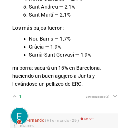
Sant Andreu — 2,1%
Sant Martí — 2,1%
Los más bajos fueron:
Nou Barris — 1,7%
Gràcia — 1,9%
Sarrià-Sant Gervasi — 1,9%
mi porra: sacará un 15% en Barcelona,
haciendo un buen agujero a Junts y
llevándose un pellizco de ERC.
1
Ver respuestas
(2)
EM Off
Fernando
(@fernando-29)
#3263392