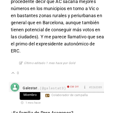
procedente decir que AC sacaría mejores
números en los municipios en torno a Vic o
en bastantes zonas rurales y periurbanas en
general que en Barcelona, aunque también
tienen potencial de conseguir más votos en
las ciudades). Y me parece llamativo que sea
el primo del expresidente autonómico de
ERC.
Último editado 1 mes hace por Gold
0
EM Off
#3263389
Galestat .
(@galestat3)
Miembro
Colaborador de campaña
1 mes hace
¿Es familia de Pere Aragones?