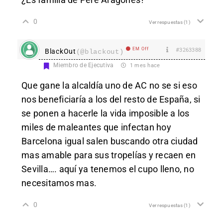
0
Ver respuestas
(1)
EM Off
#3263388
BlackOut
(@blackout)
Miembro de Ejecutiva
1 mes hace
Que gane la alcaldía uno de AC no se si eso
nos beneficiaría a los del resto de España, si
se ponen a hacerle la vida imposible a los
miles de maleantes que infectan hoy
Barcelona igual salen buscando otra ciudad
mas amable para sus tropelías y recaen en
Sevilla…. aquí ya tenemos el cupo lleno, no
necesitamos mas.
0
Ver respuestas
(1)