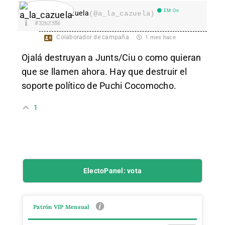
EM On
a_la_cazuela
(@a_la_cazuela)
#3263386
Colaborador de campaña
1 mes hace
Ojalá destruyan a Junts/Ciu o como quieran
que se llamen ahora. Hay que destruir el
soporte político de Puchi Cocomocho.
1
ElectoPanel: vota
Patrón VIP Mensual