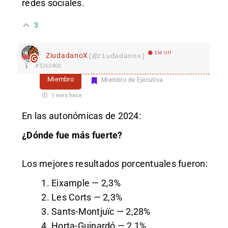
redes sociales.
3
EM Off
ZiudadanoX
(@ziudadanox)
#3263400
Miembro
Miembro de Ejecutiva
1 mes hace
En las autonómicas de 2024:
¿Dónde fue más fuerte?
Los mejores resultados porcentuales fueron:
Eixample — 2,3%
Les Corts — 2,3%
Sants-Montjuïc — 2,28%
Horta-Guinardó — 2,1%