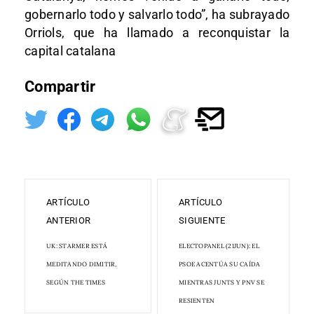
gobernarlo todo y salvarlo todo”, ha subrayado
Orriols, que ha llamado a reconquistar la
capital catalana
Compartir
ARTÍCULO
ARTÍCULO
ANTERIOR
SIGUIENTE
UK: STARMER ESTÁ
ELECTOPANEL (21JUN): EL
MEDITANDO DIMITIR,
PSOE ACENTÚA SU CAÍDA
SEGÚN THE TIMES
MIENTRAS JUNTS Y PNV SE
RESIENTEN