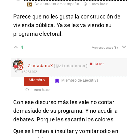
Colaborador de campaña
1 mes hace
Parece que no les gusta la construcción de
vivienda pública. Ya se les va viendo su
programa electoral.
4
Ver respuestas
(3)
EM Off
ZiudadanoX
(@ziudadanox)
#3263402
Miembro
Miembro de Ejecutiva
1 mes hace
Con ese discurso más les vale no contar
demasiado de su programa. Y no acudir a
debates. Porque les sacarán los colores.
Que se limiten a insultar y vomitar odio en