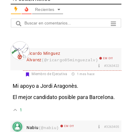
Recientes
Ricardo Mínguez
EM Off
Álvarez
(@ricargo85minguezalv)
#3263422
Miembro de Ejecutiva
1 mes hace
Mi apoyo a Jordi Aragonès.
El mejor candidato posible para Barcelona.
1
EM Off
#3263405
Nabiu
(@nabiu)