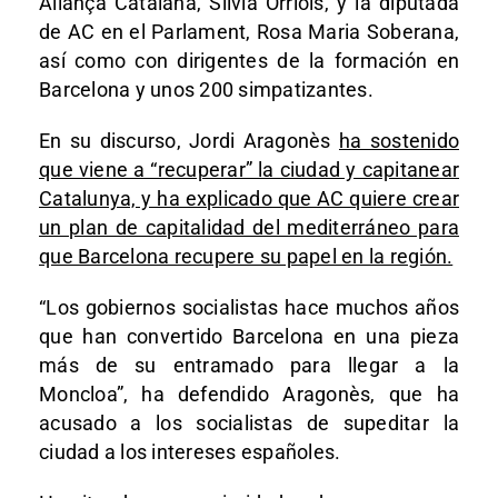
Aliança Catalana, Sílvia Orriols, y la diputada
de AC en el Parlament, Rosa Maria Soberana,
así como con dirigentes de la formación en
Barcelona y unos 200 simpatizantes.
En su discurso, Jordi Aragonès
ha sostenido
que viene a “recuperar” la ciudad y capitanear
Catalunya, y ha explicado que AC quiere crear
un plan de capitalidad del mediterráneo para
que Barcelona recupere su papel en la región.
“Los gobiernos socialistas hace muchos años
que han convertido Barcelona en una pieza
más de su entramado para llegar a la
Moncloa”, ha defendido Aragonès, que ha
acusado a los socialistas de supeditar la
ciudad a los intereses españoles.