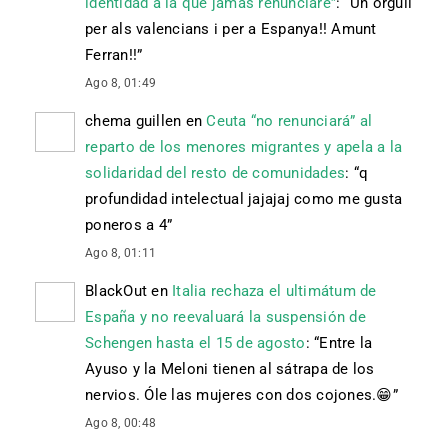
identidad a la que jamás renunciaré”
: “
Un orgull
per als valencians i per a Espanya!! Amunt
Ferran!!
”
Ago 8, 01:49
chema guillen
en
Ceuta “no renunciará” al
reparto de los menores migrantes y apela a la
solidaridad del resto de comunidades
: “
q
profundidad intelectual jajajaj como me gusta
poneros a 4
”
Ago 8, 01:11
BlackOut
en
Italia rechaza el ultimátum de
España y no reevaluará la suspensión de
Schengen hasta el 15 de agosto
: “
Entre la
Ayuso y la Meloni tienen al sátrapa de los
nervios. Óle las mujeres con dos cojones. 😁
”
Ago 8, 00:48