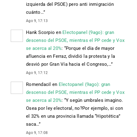
izquierda del PSOE) pero anti inmigración
cuánto…
”
Ago 9, 17:13
Hank Scorpio
en
Electopanel (9ago): gran
descenso del PSOE, mientras el PP cede y Vox
se acerca al 20%
: “
Porque el día de mayor
afluencia en Ferraz, dividió la protesta y la
desvió por Gran Vía hacia el Congreso,…
”
Ago 9, 17:12
Romendacil
en
Electopanel (9ago): gran
descenso del PSOE, mientras el PP cede y Vox
se acerca al 20%
: “
Y según umbrales imagino.
Osea por ley electoral, no?Por ejemplo, si con
el 32% en una provincia llamada “Hipotética”
saca…
”
Ago 9, 17:08