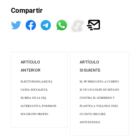
Compartir
ARTÍCULO
ARTÍCULO
ANTERIOR
SIGUIENTE
ELECTOPANEL (14JUN):
EL PP PREGUNTA A CUERPO
CAÍDA SOCIALISTA,
SI VE UN GOLPE DE ESTADO
SUBIDA DE LA IZQ.
CONTRA EL GOBIERNO Y
ALTERNATIVA, PODEMOS
PLANTEA A YOLANDA DÍAZ
SIN GRUPO PROPIO
CUÁNTO SEGUIRÁ
APOYÁNDOLO