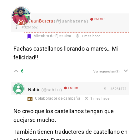
EM Off
JuanBatera
(@juanbatera)
#3261562
Miembro de Ejecutiva
1 mes hace
Fachas castellanos llorando a mares… Mi
felicidad!!
6
Ver respuestas
(3)
EM Off
#3261474
Nabiu
(@nabiu)
Colaborador de campaña
1 mes hace
No creo que los castellanos tengan que
quejarse mucho.
También tienen traductores de castellano en