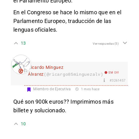
el Parlamento Europeo.
En el Congreso se hace lo mismo que en el
Parlamento Europeo, traducción de las
lenguas oficiales.
13
Ver respuestas
(5)
Ricardo Mínguez
EM Off
Álvarez
(@ricargo85minguezalv)
#3261457
Miembro de Ejecutiva
1 mes hace
Qué son 900k euros?? Imprimimos más
billete y solucionado.
10