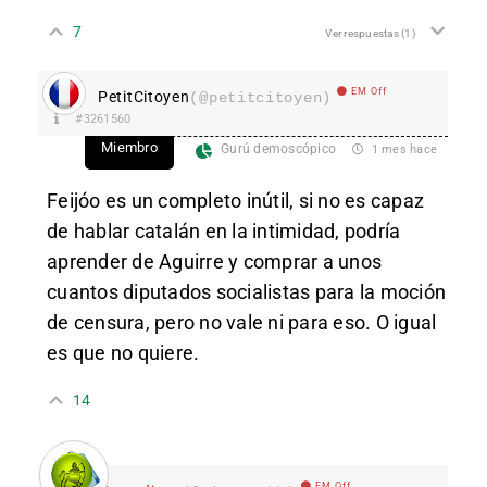
7
Ver respuestas
(1)
EM Off
PetitCitoyen
(@petitcitoyen)
#3261560
Miembro
Gurú demoscópico
1 mes hace
Feijóo es un completo inútil, si no es capaz
de hablar catalán en la intimidad, podría
aprender de Aguirre y comprar a unos
cuantos diputados socialistas para la moción
de censura, pero no vale ni para eso. O igual
es que no quiere.
14
EM Off