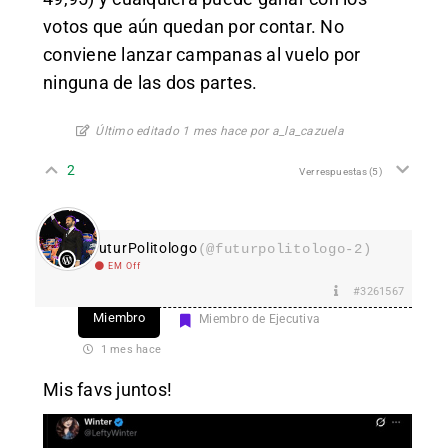
votos que aún quedan por contar. No
conviene lanzar campanas al vuelo por
ninguna de las dos partes.
Último editado 1 mes hace por a_la_cazuela
2
Ver respuestas
(5)
FuturPolitologo
(@futurpolitologo-2)
EM Off
#3261567
Miembro
Miembro de Ejecutiva
1 mes hace
Mis favs juntos!