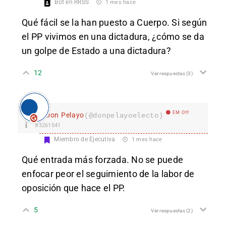
Bot en RRSS
1 mes hace
Qué fácil se la han puesto a Cuerpo. Si según
el PP vivimos en una dictadura, ¿cómo se da
un golpe de Estado a una dictadura?
12
Ver respuestas
(3)
EM Off
Don Pelayo
(@donpelayoelecto)
#3261541
Miembro de Ejecutiva
1 mes hace
Qué entrada más forzada. No se puede
enfocar peor el seguimiento de la labor de
oposición que hace el PP.
5
Ver respuestas
(2)