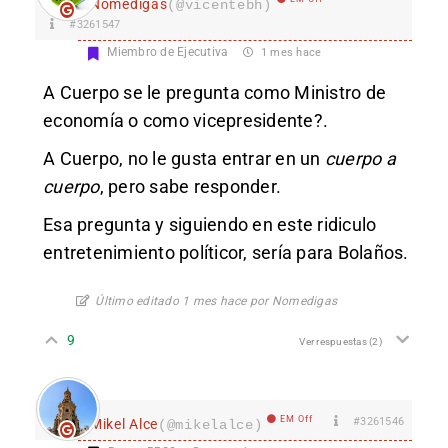
Nomedigas
(@vicentebh)
#3261547
Miembro de Ejecutiva
1 mes hace
A Cuerpo se le pregunta como Ministro de
economía o como vicepresidente?.
A Cuerpo, no le gusta entrar en un
cuerpo a
cuerpo
, pero sabe responder.
Esa pregunta y siguiendo en este ridiculo
entretenimiento políticor, sería para Bolaños.
Último editado 1 mes hace por Nomedigas
9
Ver respuestas
(2)
EM Off
#3261546
Mikel Alce
(@mikelalce)