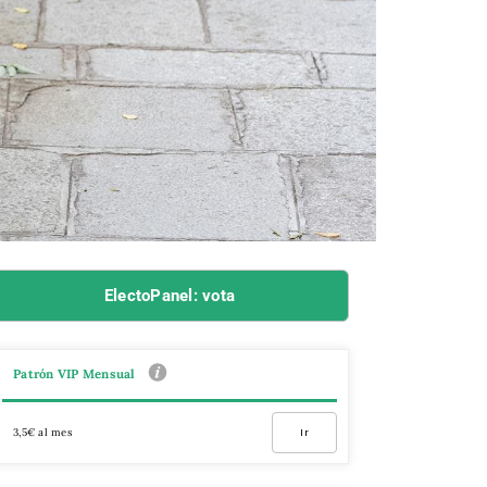
ElectoPanel: vota
Patrón VIP Mensual
3,5€ al mes
Ir