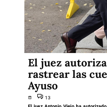
El juez autoriz
rastrear las cu
Ayuso
13
El juez Antonio Viejo ha autorizad