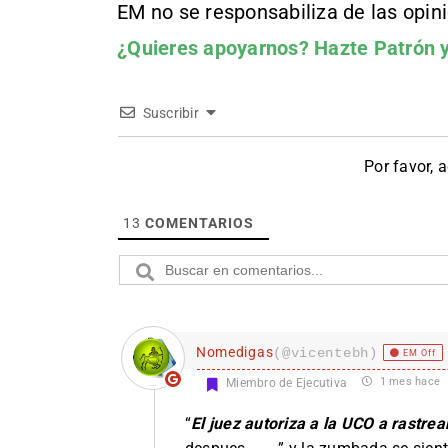
EM no se responsabiliza de las opin
¿Quieres apoyarnos?
Hazte Patrón
y
Suscribir
Por favor, 
13
COMENTARIOS
Nomedigas
(@vicentebh)
EM Off
1 mes hace
Miembro de Ejecutiva
“
El juez autoriza a la UCO a rastre