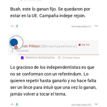
Buah, este lo ganan fijo. Se quedaron por
estar en la UE. Campaña indepe rejoin.
3
Ver respuestas
(1)
EM Off
Don Pelayo
(@donpelayoelecto)
#3254580
Miembro de Ejecutiva
2 meses hace
Lo gracioso de los independentistas es que
no se conforman con un referéndum. Lo
quieren repetir hasta ganarlo y no hace falta
ser un lince para intuir que una vez lo ganan,
jamás volver a tocar el tema.
8
Ver respuestas
(6)