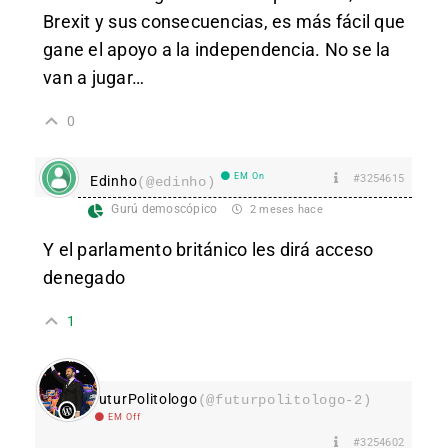
Brexit y sus consecuencias, es más fácil que
gane el apoyo a la independencia. No se la
van a jugar…
0
EM On
#3254615
Edinho
(@edinho)
Gurú demoscópico
2 meses hace
Y el parlamento británico les dirá acceso
denegado
1
FuturPolitologo
(@futurpolitologo-2)
EM Off
#3254602