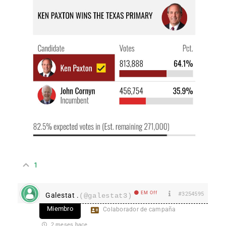
1
EM Off
#3254595
Galestat .
(@galestat3)
Miembro
Colaborador de campaña
2 meses hace