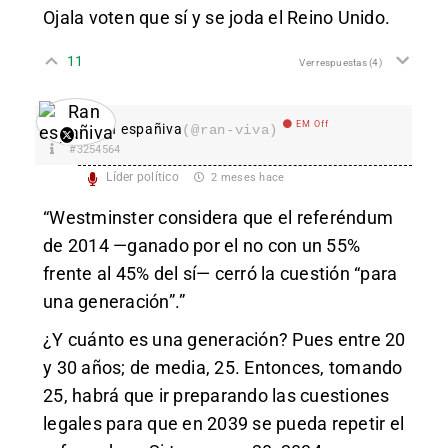
Ojala voten que sí y se joda el Reino Unido.
11
Ver respuestas
(4)
EM Off
Ran españiva
(@ran-viva)
#3254564
Líder político
2 meses hace
“Westminster considera que el referéndum
de 2014 —ganado por el no con un 55%
frente al 45% del sí— cerró la cuestión “para
una generación”.”
¿Y cuánto es una generación? Pues entre 20
y 30 años; de media, 25. Entonces, tomando
25, habrá que ir preparando las cuestiones
legales para que en 2039 se pueda repetir el