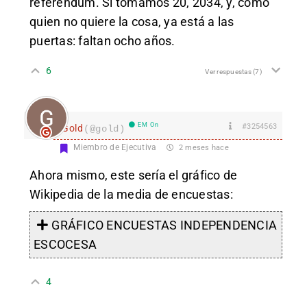
referendum. Si tomamos 20, 2034, y, como
quien no quiere la cosa, ya está a las
puertas: faltan ocho años.
6
Ver respuestas
(7)
EM On
#3254563
Gold
(@gold)
Miembro de Ejecutiva
2 meses hace
Ahora mismo, este sería el gráfico de
Wikipedia de la media de encuestas:
GRÁFICO ENCUESTAS INDEPENDENCIA
ESCOCESA
4