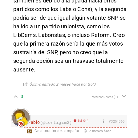
también es debido a la apatía hacia otros
partidos como los Labs o Cons), y la segunda
podría ser de que igual algún votante SNP se
ha ido a un partido unionista, como los
LibDems, Laboristas, o incluso Reform. Creo
que la primera razón sería la que más votos
sustrairía del SNP, pero no creo que la
segunda opción sea un trasvase totalmente
ausente.
Último editado 2 meses hace por Gold
3
Ver respuestas
(3)
EM Off
#3254565
Pablo
(@cortigim2)
Colaborador de campaña
2 meses hace