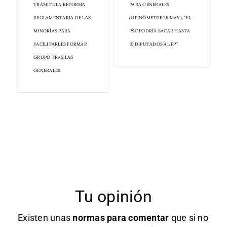
TRÁMITE LA REFORMA
PARA GENERALES
REGLAMENTARIA DE LAS
(OPINÒMETRE 26 MAY): "EL
MINORÍAS PARA
PSC PODRÍA SACAR HASTA
FACILITARLES FORMAR
10 DIPUTADOS AL PP"
GRUPO TRAS LAS
GENERALES
Tu opinión
Existen unas
normas
para comentar
que si no