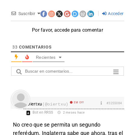
Suscribir
Acceder
Por favor, accede para comentar
33
COMENTARIOS
Recientes
EM Off
#3255084
Oiertxu
(@oiertxu)
Bot en RRSS
2 meses hace
No creo que se permita un segundo
referédum. Inglaterra sabe que ahora, tras el