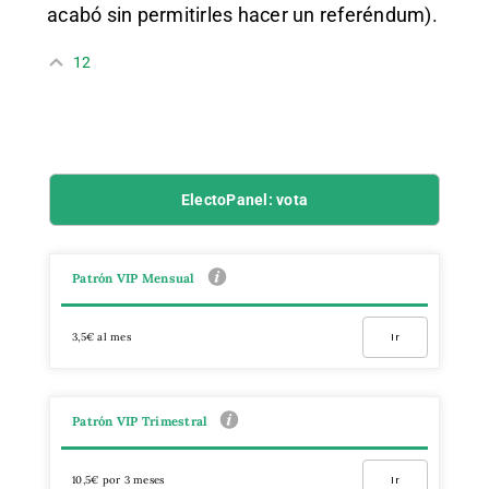
acabó sin permitirles hacer un referéndum).
12
ElectoPanel: vota
Patrón VIP Mensual
3,5€ al mes
Ir
Patrón VIP Trimestral
10,5€ por 3 meses
Ir