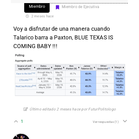
Miembro
Miembro de Ejecutiva
2 meses hace
Voy a disfrutar de una manera cuando
Talarico barra a Paxton, BLUE TEXAS IS
COMING BABY !!!
Último editado 2 meses hace por FuturPolitologo
1
Ver respuestas
(1)