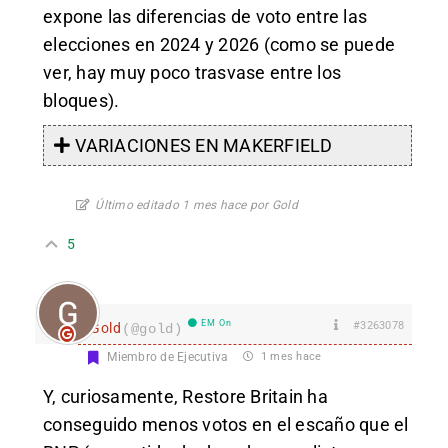
expone las diferencias de voto entre las
elecciones en 2024 y 2026 (como se puede
ver, hay muy poco trasvase entre los
bloques).
VARIACIONES EN MAKERFIELD
Último editado 1 mes hace por Gold
5
EM On
#3263078
Gold
(@gold)
Miembro de Ejecutiva
1 mes hace
Y, curiosamente, Restore Britain ha
conseguido menos votos en el escaño que el