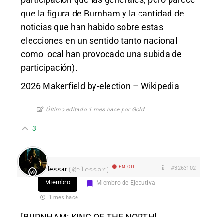
que la figura de Burnham y la cantidad de
noticias que han habido sobre estas
elecciones en un sentido tanto nacional
como local han provocado una subida de
participación).
2026 Makerfield by-election – Wikipedia
Último editado 1 mes hace por Gold
3
EM Off
#3263102
Elessar
(@elessar)
Miembro
Miembro de Ejecutiva
1 mes hace
[BURNHAM: KING OF THE NORTH]