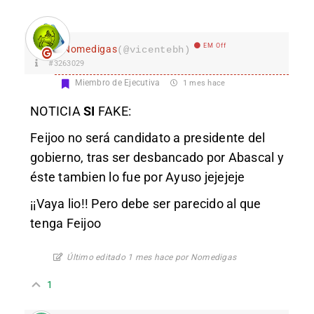
EM Off
Nomedigas
(@vicentebh)
#3263029
Miembro de Ejecutiva
1 mes hace
NOTICIA
SI
FAKE:
Feijoo no será candidato a presidente del
gobierno, tras ser desbancado por Abascal y
éste tambien lo fue por Ayuso jejejeje
¡¡Vaya lio!! Pero debe ser parecido al que
tenga Feijoo
Último editado 1 mes hace por Nomedigas
1