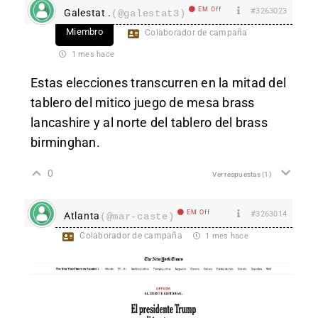
EM Off
#3263023
Galestat .
(@galestat3)
Miembro
Colaborador de campaña
1 mes hace
Estas elecciones transcurren en la mitad del
tablero del mitico juego de mesa brass
lancashire y al norte del tablero del brass
birminghan.
0
Ver respuestas
(1)
EM Off
#3263014
Atlanta
(@mar-caste)
Colaborador de campaña
1 mes hace