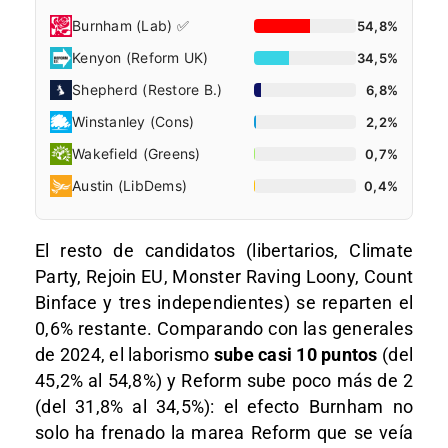
Burnham (Lab) ✅
54,8%
Kenyon (Reform UK)
34,5%
Shepherd (Restore B.)
6,8%
Winstanley (Cons)
2,2%
Wakefield (Greens)
0,7%
Austin (LibDems)
0,4%
El resto de candidatos (libertarios, Climate
Party, Rejoin EU, Monster Raving Loony, Count
Binface y tres independientes) se reparten el
0,6% restante. Comparando con las generales
de 2024, el laborismo
sube casi 10 puntos
(del
45,2% al 54,8%) y Reform sube poco más de 2
(del 31,8% al 34,5%): el efecto Burnham no
solo ha frenado la marea Reform que se veía