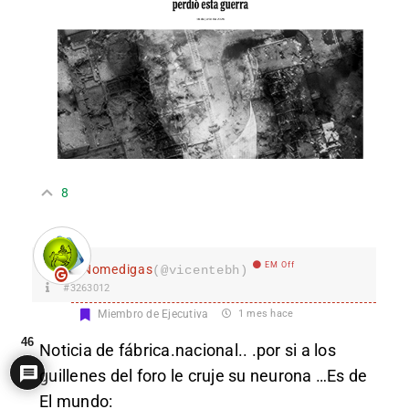
8
EM Off
Nomedigas
(@vicentebh)
#3263012
Miembro de Ejecutiva
1 mes hace
46
Noticia de fábrica.nacional.. .por si a los
guillenes del foro le cruje su neurona …Es de
El mundo: