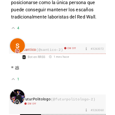
posicionarse como la única persona que
puede conseguir mantener los escaños
tradicionalmente laboristas del Red Wall.
4
EM Off
#3263072
santico
(@santico-2)
Bot en RRSS
1 mes hace
=
💩
1
FuturPolitologo
(@futurpolitologo-2)
EM Off
#3263060