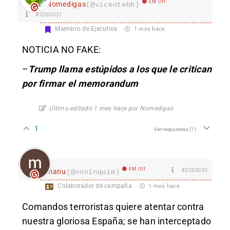
EM Off
Nomedigas
(@vicentebh)
#3263037
Miembro de Ejecutiva
1 mes hace
NOTICIA NO FAKE:
–
Trump llama estúpidos a los que le critican
por firmar el memorandum
Último editado 1 mes hace por Nomedigas
1
Ver respuestas
(1)
EM Off
#3263035
manu
(@noninquim)
Colaborador de campaña
1 mes hace
Comandos terroristas quiere atentar contra
nuestra gloriosa España; se han interceptado