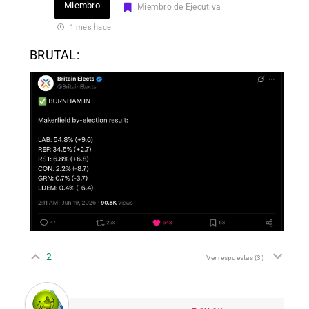
Miembro
Miembro de Ejecutiva
1 mes hace
BRUTAL:
2
Ver respuestas
(3)