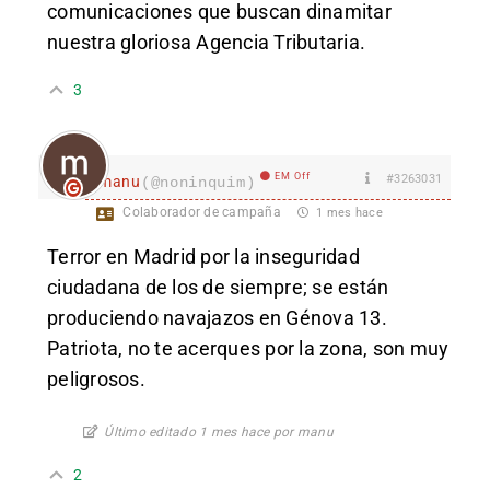
comunicaciones que buscan dinamitar
nuestra gloriosa Agencia Tributaria.
3
EM Off
#3263031
manu
(@noninquim)
Colaborador de campaña
1 mes hace
Terror en Madrid por la inseguridad
ciudadana de los de siempre; se están
produciendo navajazos en Génova 13.
Patriota, no te acerques por la zona, son muy
peligrosos.
Último editado 1 mes hace por manu
2