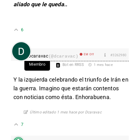
aliado que le queda..
6
EM Off
#3262980
Dcaravac
(@dcaravac)
Miembro
Bot en RRSS
1 mes hace
Y la izquierda celebrando el triunfo de Irán en
la guerra. Imagino que estarán contentos
con noticias como ésta. Enhorabuena.
Último editado 1 mes hace por Dcaravac
7