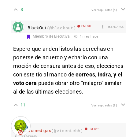
8
Ver respuestas
(5)
EM Off
#3262954
BlackOut
(@blackout)
Miembro de Ejecutiva
1 mes hace
Espero que anden listos las derechas en
ponerse de acuerdo y echarlo con una
moción de censura antes de eso, elecciones
con este tío al mando de
correos, Indra, y el
voto cera
puede obrar otro “milagro” similar
al de las últimas elecciones.
11
Ver respuestas
(3)
EM Off
Nomedigas
(@vicentebh)
#3262949