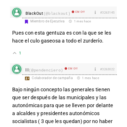
EM Off
#3263145
BlackOut
(@blackout)
Miembro de Ejecutiva
1 mes hace
Pues con esta gentuza es con la que se les
hace el culo gaseosa a todo el zurderío.
1
EM Off
#3263022
l l
(@pendenciero)
Colaborador de campaña
1 mes hace
Bajo ningún concepto las generales tienen
que ser después de las municipales y las
autonómicas para que se lleven por delante
a alcaldes y presidentes autonómicos
socialistas ( 3 que les quedan) por no haber