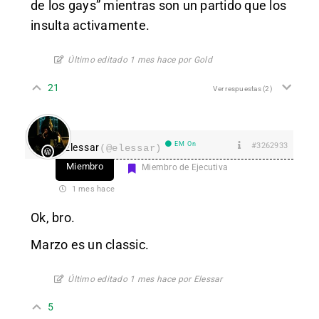
de los gays” mientras son un partido que los
insulta activamente.
Último editado 1 mes hace por Gold
21
Ver respuestas
(2)
EM On
#3262933
Elessar
(@elessar)
Miembro
Miembro de Ejecutiva
1 mes hace
Ok, bro.
Marzo es un classic.
Último editado 1 mes hace por Elessar
5