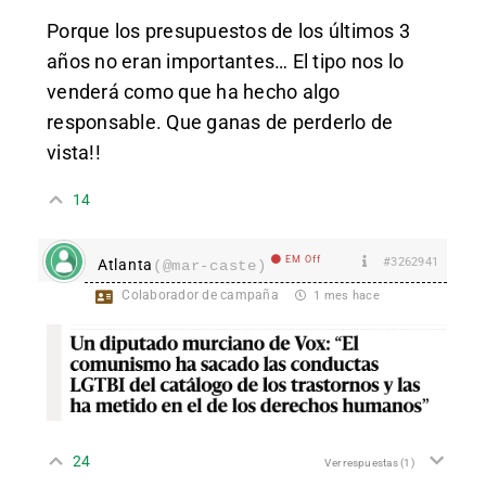
Porque los presupuestos de los últimos 3
años no eran importantes… El tipo nos lo
venderá como que ha hecho algo
responsable. Que ganas de perderlo de
vista!!
14
EM Off
#3262941
Atlanta
(@mar-caste)
Colaborador de campaña
1 mes hace
24
Ver respuestas
(1)