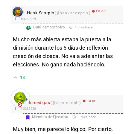
EM Off
Hank Scorpio
(@hankscorpio)
#3262929
Gurú demoscópico
1 mes hace
Mucho más abierta estaba la puerta a la
dimisión durante los 5 días de
reflexión
creación de cloaca. No va a adelantar las
elecciones. No gana nada haciéndolo.
18
EM Off
Nomedigas
(@vicentebh)
#3262928
Miembro de Ejecutiva
1 mes hace
Muy bien, me parece lo lógico. Por cierto,