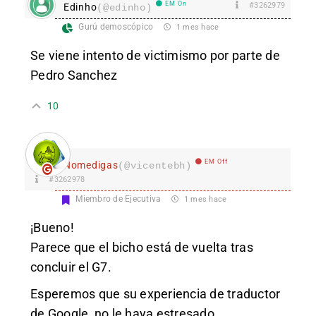
EM On
#3262979
Edinho
(@edinho)
Gurú demoscópico
1 mes hace
Se viene intento de victimismo por parte de
Pedro Sanchez
10
EM Off
Nomedigas
(@vicentebh)
#3262978
Miembro de Ejecutiva
1 mes hace
¡Bueno!
Parece que el bicho está de vuelta tras
concluir el G7.
Esperemos que su experiencia de traductor
de Google, no le haya estresado