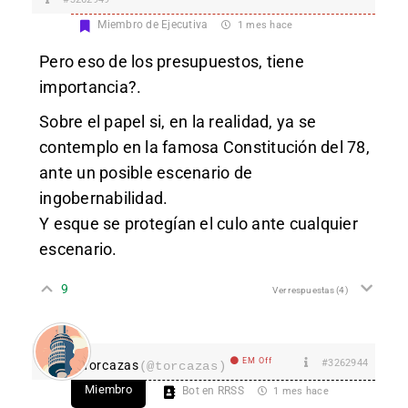
Miembro de Ejecutiva
1 mes hace
Pero eso de los presupuestos, tiene
importancia?.
Sobre el papel si, en la realidad, ya se
contemplo en la famosa Constitución del 78,
ante un posible escenario de
ingobernabilidad.
Y esque se protegían el culo ante cualquier
escenario.
9
Ver respuestas
(4)
EM Off
#3262944
Torcazas
(@torcazas)
Miembro
Bot en RRSS
1 mes hace