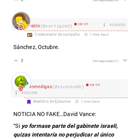
Ver respuestas
(4)
EM Off
#3263003
Pablo
(@cortigim2)
Colaborador de campaña
1 mes hace
Sánchez, Octubre.
3
Ver respuestas
(1)
EM Off
Nomedigas
(@vicentebh)
#3262988
Miembro de Ejecutiva
1 mes hace
NOTICIA NO FAKE…
David Vance:
“Si
yo formase parte del gabinete israeli,
quizas intentaría no perjudicar al único