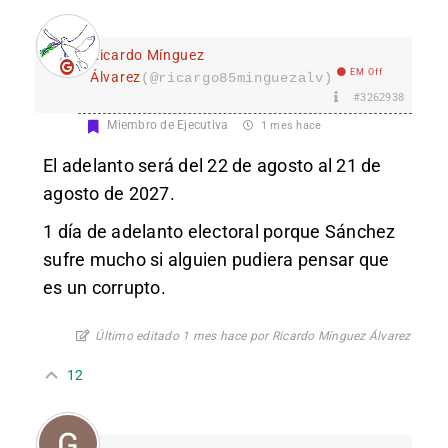
Ricardo Mínguez
EM Off
Álvarez
(@ricargo85minguezalv)
#3262938
Miembro de Ejecutiva
1 mes hace
El adelanto será del 22 de agosto al 21 de
agosto de 2027.
1 día de adelanto electoral porque Sánchez
sufre mucho si alguien pudiera pensar que
es un corrupto.
Último editado 1 mes hace por Ricardo Mínguez Álvarez
12