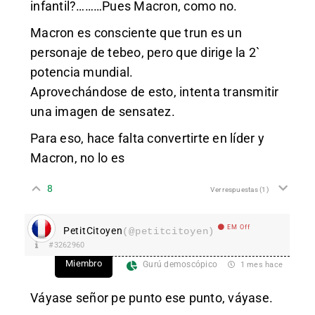
infantil?………Pues Macron, como no.
Macron es consciente que trun es un
personaje de tebeo, pero que dirige la 2`
potencia mundial.
Aprovechándose de esto, intenta transmitir
una imagen de sensatez.
Para eso, hace falta convertirte en líder y
Macron, no lo es
8
Ver respuestas
(1)
EM Off
PetitCitoyen
(@petitcitoyen)
#3262960
Miembro
Gurú demoscópico
1 mes hace
Váyase señor pe punto ese punto, váyase.