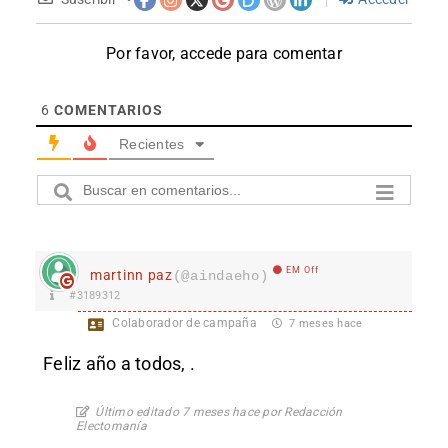
Por favor, accede para comentar
6
COMENTARIOS
Recientes
EM Off
martinn paz
(@aindaeho)
#3189312
Colaborador de campaña
7 meses hace
Feliz año a todos, .
Último editado 7 meses hace por Redacción
Electomanía