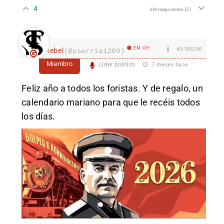
4
Ver respuestas
(2)
EM Off
#3189296
Rebel
(@psarria1280)
Miembro
Líder político
7 meses hace
Feliz año a todos los foristas. Y de regalo, un
calendario mariano para que le recéis todos
los días.