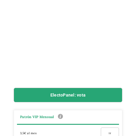
ElectoPanel: vota
Patrón VIP Mensual
3,5€ al mes
Ir