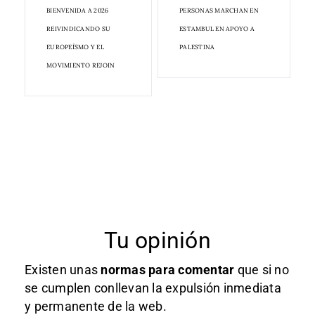
BIENVENIDA A 2026
PERSONAS MARCHAN EN
REIVINDICANDO SU
ESTAMBUL EN APOYO A
EUROPEÍSMO Y EL
PALESTINA
MOVIMIENTO REJOIN
Tu opinión
Existen unas
normas
para comentar
que si no
se cumplen conllevan la expulsión inmediata
y permanente de la web.