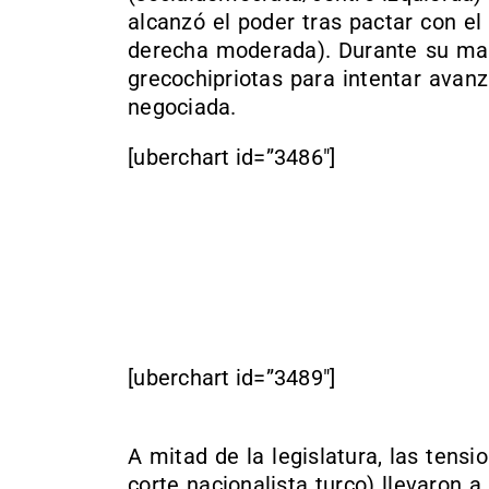
alcanzó el poder tras pactar con e
derecha moderada). Durante su man
grecochipriotas para intentar avan
negociada.
[uberchart id=”3486″]
[uberchart id=”3489″]
A mitad de la legislatura, las tens
corte nacionalista turco) llevaron 