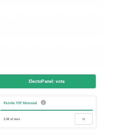
ElectoPanel: vota
Patrón VIP Mensual
3,5€ al mes
Ir