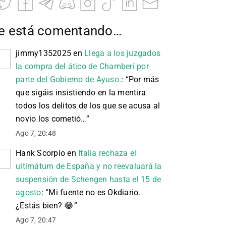
e está comentando…
jimmy1352025
en
Llega a los juzgados
la compra del ático de Chamberí por
parte del Gobierno de Ayuso.
: “
Por más
que sigáis insistiendo en la mentira
todos los delitos de los que se acusa al
novio los cometió…
”
Ago 7, 20:48
Hank Scorpio
en
Italia rechaza el
ultimátum de España y no reevaluará la
suspensión de Schengen hasta el 15 de
agosto
: “
Mi fuente no es Okdiario.
¿Estás bien? 😂
”
Ago 7, 20:47