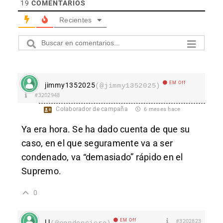
19
COMENTARIOS
Recientes
EM Off
jimmy1352025
(@jimmy1352025)
#3202948
Colaborador de campaña
6 meses hace
Ya era hora. Se ha dado cuenta de que su
caso, en el que seguramente va a ser
condenado, va “demasiado” rápido en el
Supremo.
0
EM Off
#3202823
l l
(@pendenciero)