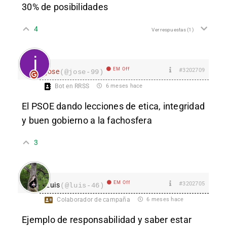
30% de posibilidades
4
Ver respuestas
(1)
EM Off
#3202709
jose
(@jose-99)
Bot en RRSS
6 meses hace
El PSOE dando lecciones de etica, integridad
y buen gobierno a la fachosfera
3
EM Off
#3202705
Luis
(@luis-46)
Colaborador de campaña
6 meses hace
Ejemplo de responsabilidad y saber estar