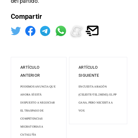
del partido.
Compartir
ARTÍCULO
ARTÍCULO
ANTERIOR
SIGUIENTE
PODEMOS ANUNCIA QUE
ENCUESTA ARAGÓN
AHORA SÍ ESTÁ
(CELESTE-TEL 28ENE): EL PP
DISPUESTO A NEGOCIAR
GANA, PERO NECESITA A
EL TRASPASO DE
VOX
COMPETENCIAS
MIGRATORIAS A
CATALUÑA