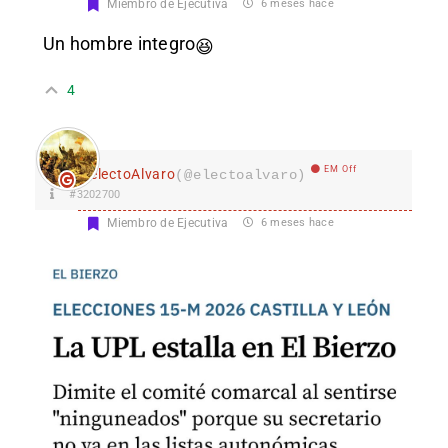
Miembro de Ejecutiva
6 meses hace
Un hombre integro
😆
4
EM Off
electoAlvaro
(@electoalvaro)
#3202700
Miembro de Ejecutiva
6 meses hace