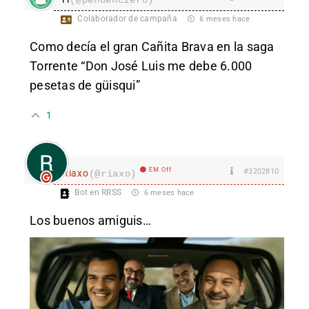
Colaborador de campaña
6 meses hace
Como decía el gran Cañita Brava en la saga
Torrente “Don José Luis me debe 6.000
pesetas de güisqui”
1
EM Off
#3202810
Riaxo
(@riaxo)
Bot en RRSS
6 meses hace
Los buenos amiguis…