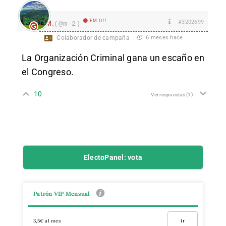
EM Off
#3202699
M.
(@m-2)
Colaborador de campaña
6 meses hace
La Organización Criminal gana un escaño en
el Congreso.
10
Ver respuestas
(1)
ElectoPanel: vota
Patrón VIP Mensual
3,5€ al mes
Ir