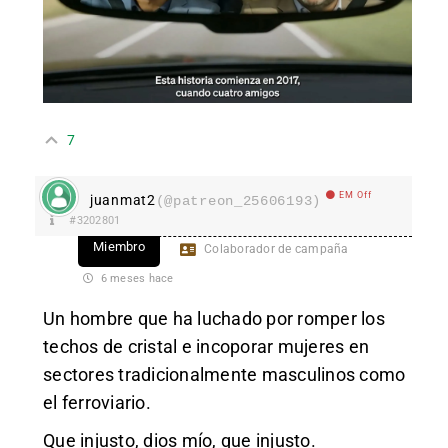
7
EM Off
juanmat2
(@patreon_25606193)
#3202801
Miembro
Colaborador de campaña
6 meses hace
Un hombre que ha luchado por romper los
techos de cristal e incoporar mujeres en
sectores tradicionalmente masculinos como
el ferroviario.
Que injusto, dios mío, que injusto.