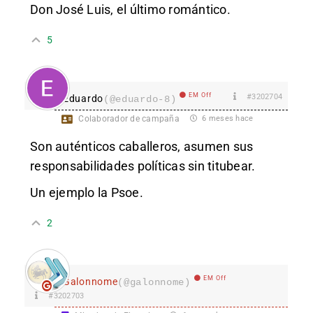
Don José Luis, el último romántico.
5
EM Off
#3202704
Eduardo
(@eduardo-8)
Colaborador de campaña
6 meses hace
Son auténticos caballeros, asumen sus
responsabilidades políticas sin titubear.
Un ejemplo la Psoe.
2
EM Off
Galonnome
(@galonnome)
#3202703