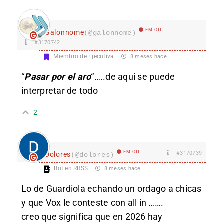
EM Off
Galonnome
(@galonnome)
#3170742
Miembro de Ejecutiva
8 meses hace
“
Pasar por el aro
“…..de aqui se puede
interpretar de todo
2
EM Off
#3170739
Dolores
(@dolores)
Bot en RRSS
8 meses hace
Lo de Guardiola echando un ordago a chicas
y que Vox le conteste con all in …….
creo que significa que en 2026 hay