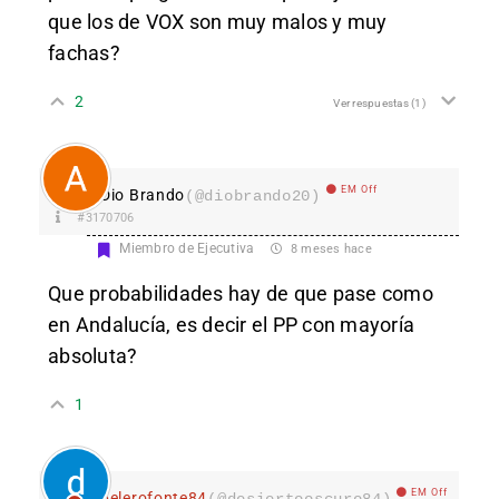
que los de VOX son muy malos y muy
fachas?
2
Ver respuestas
(1)
EM Off
Dio Brando
(@diobrando20)
#3170706
Miembro de Ejecutiva
8 meses hace
Que probabilidades hay de que pase como
en Andalucía, es decir el PP con mayoría
absoluta?
1
EM Off
belerofonte84
(@desiertooscuro84)