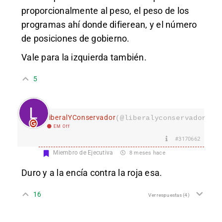
proporcionalmente al peso, el peso de los
programas ahí donde difierean, y el número
de posiciones de gobierno.
Vale para la izquierda también.
5
LiberalYConservador
(@liberalyconservador133
EM Off
#3170662
Miembro de Ejecutiva
8 meses hace
Duro y a la encía contra la roja esa.
16
Ver respuestas
(4)