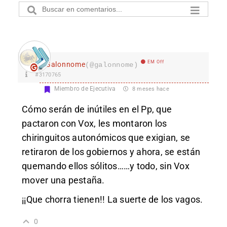
EM Off
Galonnome
(@galonnome)
#3170765
Miembro de Ejecutiva
8 meses hace
Cómo serán de inútiles en el Pp, que
pactaron con Vox, les montaron los
chiringuitos autonómicos que exigian, se
retiraron de los gobiernos y ahora, se están
quemando ellos sólitos……y todo, sin Vox
mover una pestaña.
¡¡Que chorra tienen!! La suerte de los vagos.
0