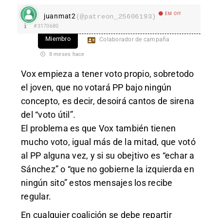
EM Off
juanmat2
(@patreon_25606193)
#3170680
Miembro
Colaborador de campaña
8 meses hace
Vox empieza a tener voto propio, sobretodo
el joven, que no votará PP bajo ningún
concepto, es decir, desoirá cantos de sirena
del “voto útil”.
El problema es que Vox también tienen
mucho voto, igual más de la mitad, que votó
al PP alguna vez, y si su obejtivo es “echar a
Sánchez” o “que no gobierne la izquierda en
ningún sito” estos mensajes los recibe
regular.
En cualquier coalición se debe repartir