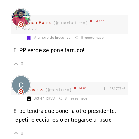
EM Off
JuanBatera
(@juanbatera)
#3170753
Miembro de Ejecutiva
8 meses hace
El PP verde se pone farruco!
0
EM Off
#3170746
castuza
(@castuza)
Bot en RRSS
8 meses hace
El pp tendra que poner a otro presidente,
repetir elecciones o entregarse al psoe
0