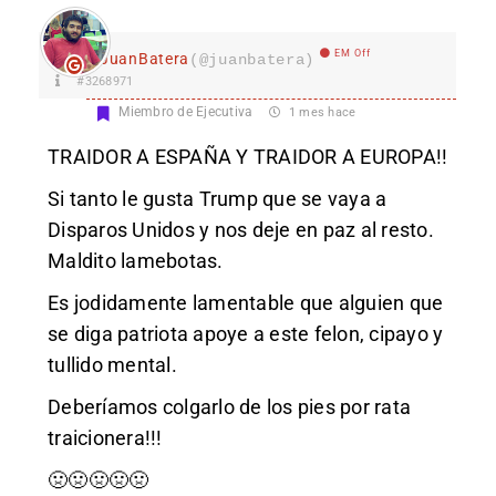
EM Off
JuanBatera
(@juanbatera)
#3268971
Miembro de Ejecutiva
1 mes hace
TRAIDOR A ESPAÑA Y TRAIDOR A EUROPA!!
Si tanto le gusta Trump que se vaya a
Disparos Unidos y nos deje en paz al resto.
Maldito lamebotas.
Es jodidamente lamentable que alguien que
se diga patriota apoye a este felon, cipayo y
tullido mental.
Deberíamos colgarlo de los pies por rata
traicionera!!!
🤢🤢🤢🤢🤢