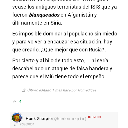
vease los antiguos terroristas del ISIS que ya
fueron
blanqueados
en Afganistán y
últimamente en Siria.
Es imposible dominar al populacho sin miedo
y para volver a encauzar esa situación, hay
que crearlo. ¿Que mejor que con Rusia?.
Por cierto y al hilo de todo esto,…..ni sería
descabellado un ataque de falsa bandera y
parece que el Mi6 tiene todo el empeño.
Último editado 1 mes hace por Nomedigas
4
EM Off
Hank Scorpio
(@hankscorpio)
#3269034