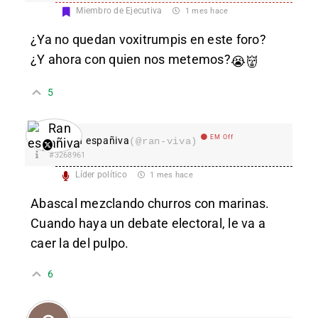
Miembro de Ejecutiva
1 mes hace
¿Ya no quedan voxitrumpis en este foro?
¿Y ahora con quien nos metemos?
😭
👹
5
EM Off
Ran españiva
(@ran-viva)
#3268961
Líder político
1 mes hace
Abascal mezclando churros con marinas.
Cuando haya un debate electoral, le va a
caer la del pulpo.
6