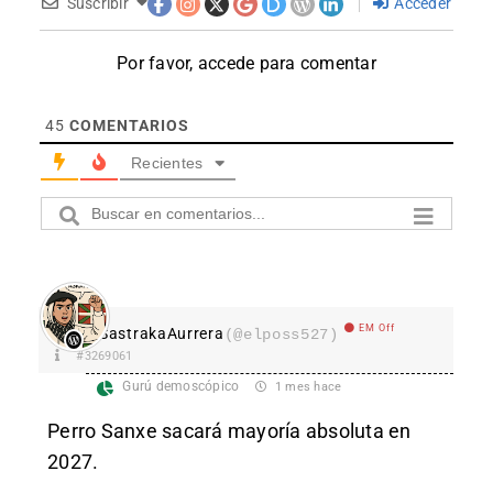
Suscribir
Acceder
Por favor, accede para comentar
45
COMENTARIOS
Recientes
EM Off
SastrakaAurrera
(@elposs527)
#3269061
Gurú demoscópico
1 mes hace
Perro Sanxe sacará mayoría absoluta en
2027.