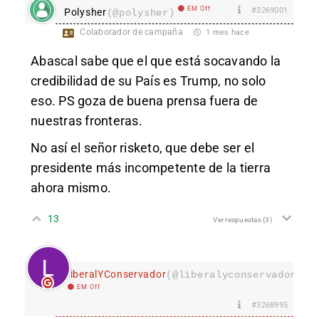
EM Off
#3269001
Polysher
(@polysher)
Colaborador de campaña
1 mes hace
Abascal sabe que el que está socavando la
credibilidad de su País es Trump, no solo
eso. PS goza de buena prensa fuera de
nuestras fronteras.
No así el señor risketo, que debe ser el
presidente más incompetente de la tierra
ahora mismo.
13
Ver respuestas
(3)
LiberalYConservador
(@liberalyconservador133
EM Off
#3268995