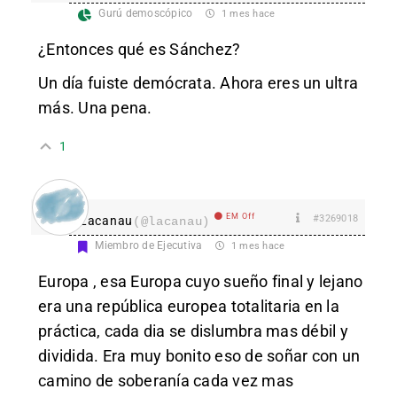
Gurú demoscópico
1 mes hace
¿Entonces qué es Sánchez?
Un día fuiste demócrata. Ahora eres un ultra
más. Una pena.
1
EM Off
#3269018
Lacanau
(@lacanau)
Miembro de Ejecutiva
1 mes hace
Europa , esa Europa cuyo sueño final y lejano
era una república europea totalitaria en la
práctica, cada dia se dislumbra mas débil y
dividida. Era muy bonito eso de soñar con un
camino de soberanía cada vez mas