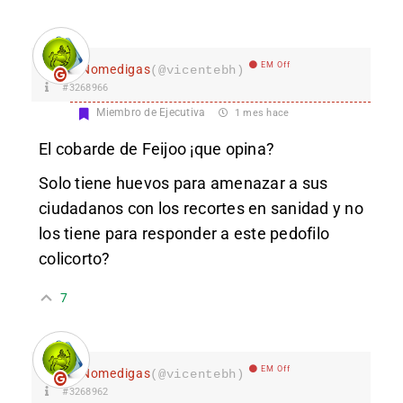
EM Off
Nomedigas
(@vicentebh)
#3268966
Miembro de Ejecutiva
1 mes hace
El cobarde de Feijoo ¡que opina?
Solo tiene huevos para amenazar a sus
ciudadanos con los recortes en sanidad y no
los tiene para responder a este pedofilo
colicorto?
7
EM Off
Nomedigas
(@vicentebh)
#3268962