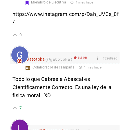
Miembro de Ejecutiva
1 mes hace
https://www.instagram.com/p/Dah_UVCs_0f
/
0
EM Off
#3268990
Gatotoka
(@gatotoka)
Colaborador de campaña
1 mes hace
Todo lo que Cabree a Abascal es
Cientificamente Correcto. Es una ley de la
fisica moral . XD
7