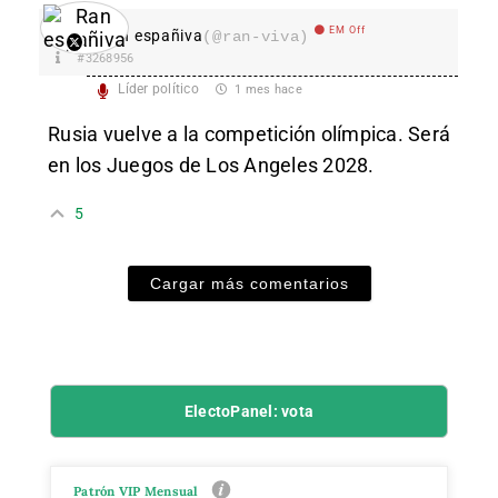
EM Off
Ran españiva
(@ran-viva)
#3268956
Líder político
1 mes hace
Rusia vuelve a la competición olímpica. Será
en los Juegos de Los Angeles 2028.
5
Cargar más comentarios
ElectoPanel: vota
Patrón VIP Mensual