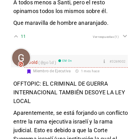
A todos menos a Santi, pero el resto
opinamos todos los mismos sobre él.
Que maravilla de hombre anaranjado.
11
Ver respuestas
(1)
EM On
#3269002
Gold
(@gold)
Miembro de Ejecutiva
1 mes hace
OFFTOPIC: EL CRIMINAL DE GUERRA
INTERNACIONAL TAMBIÉN DESOYE LA LEY
LOCAL
Aparentemente, se está forjando un conflicto
entre la rama ejecutiva israelí y la rama
judicial. Esto es debido a que la Corte
Suprema israelí (una institución la cual el