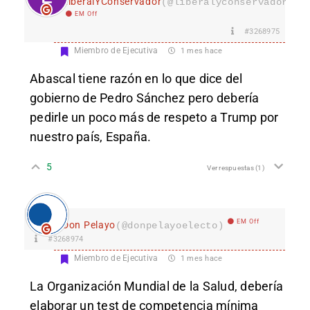
LiberalYConservador
(@liberalyconservador133
EM Off
#3268975
Miembro de Ejecutiva
1 mes hace
Abascal tiene razón en lo que dice del
gobierno de Pedro Sánchez pero debería
pedirle un poco más de respeto a Trump por
nuestro país, España.
5
Ver respuestas
(1)
EM Off
Don Pelayo
(@donpelayoelecto)
#3268974
Miembro de Ejecutiva
1 mes hace
La Organización Mundial de la Salud, debería
elaborar un test de competencia mínima