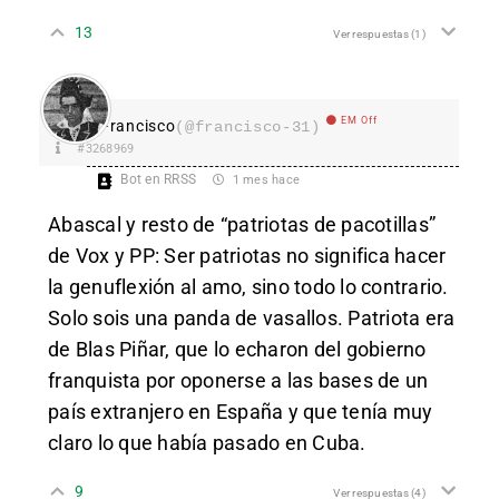
13
Ver respuestas
(1)
EM Off
Francisco
(@francisco-31)
#3268969
Bot en RRSS
1 mes hace
Abascal y resto de “patriotas de pacotillas”
de Vox y PP: Ser patriotas no significa hacer
la genuflexión al amo, sino todo lo contrario.
Solo sois una panda de vasallos. Patriota era
de Blas Piñar, que lo echaron del gobierno
franquista por oponerse a las bases de un
país extranjero en España y que tenía muy
claro lo que había pasado en Cuba.
9
Ver respuestas
(4)