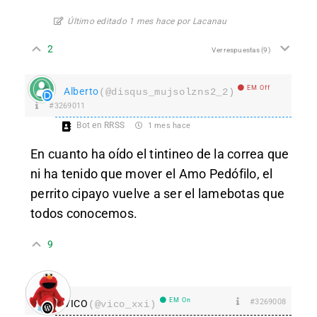
Último editado 1 mes hace por Lacanau
2
Ver respuestas
(9)
EM Off
Alberto
(@disqus_mujsolzns2_2)
#3269011
Bot en RRSS
1 mes hace
En cuanto ha oído el tintineo de la correa que
ni ha tenido que mover el Amo Pedófilo, el
perrito cipayo vuelve a ser el lamebotas que
todos conocemos.
9
EM On
#3269008
VICO
(@vico_xxi)