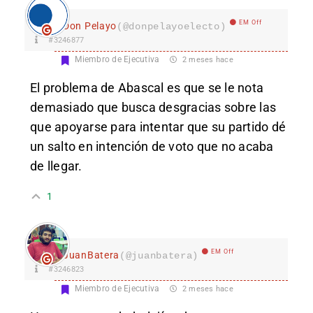
EM Off
Don Pelayo
(@donpelayoelecto)
#3246877
Miembro de Ejecutiva
2 meses hace
El problema de Abascal es que se le nota
demasiado que busca desgracias sobre las
que apoyarse para intentar que su partido dé
un salto en intención de voto que no acaba
de llegar.
1
EM Off
JuanBatera
(@juanbatera)
#3246823
Miembro de Ejecutiva
2 meses hace