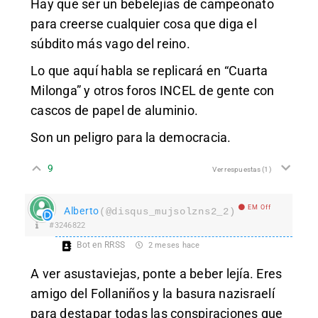
Hay que ser un bebelejías de campeonato
para creerse cualquier cosa que diga el
súbdito más vago del reino.
Lo que aquí habla se replicará en “Cuarta
Milonga” y otros foros INCEL de gente con
cascos de papel de aluminio.
Son un peligro para la democracia.
9
Ver respuestas
(1)
EM Off
Alberto
(@disqus_mujsolzns2_2)
#3246822
Bot en RRSS
2 meses hace
A ver asustaviejas, ponte a beber lejía. Eres
amigo del Follaniños y la basura nazisraelí
para destapar todas las conspiraciones que