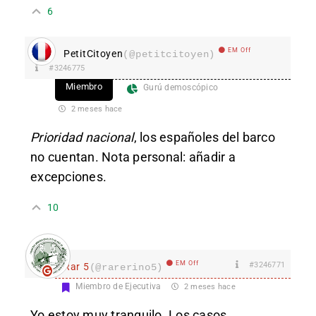
6
EM Off
PetitCitoyen
(@petitcitoyen)
#3246775
Miembro
Gurú demoscópico
2 meses hace
Prioridad nacional
, los españoles del barco
no cuentan. Nota personal: añadir a
excepciones.
10
EM Off
#3246771
Rar 5
(@rarerino5)
Miembro de Ejecutiva
2 meses hace
Yo estoy muy tranquilo. Los casos