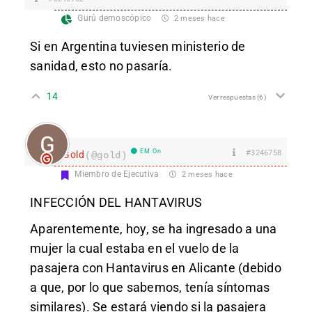
Gurú demoscópico
2 meses hace
Si en Argentina tuviesen ministerio de
sanidad, esto no pasaría.
14
Ver respuestas
(6)
EM On
#3246758
Gold
(@gold)
Miembro de Ejecutiva
2 meses hace
INFECCIÓN DEL HANTAVIRUS
Aparentemente, hoy, se ha ingresado a una
mujer la cual estaba en el vuelo de la
pasajera con Hantavirus en Alicante (debido
a que, por lo que sabemos, tenía síntomas
similares). Se estará viendo si la pasajera