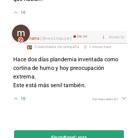
16
EM Off
#3246752
manu
(@noninquim)
Colaborador de campaña
2 meses hace
Hace dos días plandemia inventada como
cortina de humo y hoy preocupación
extrema.
Este está más senil también.
16
Ver respuestas
(4)
ElectoPanel: vota