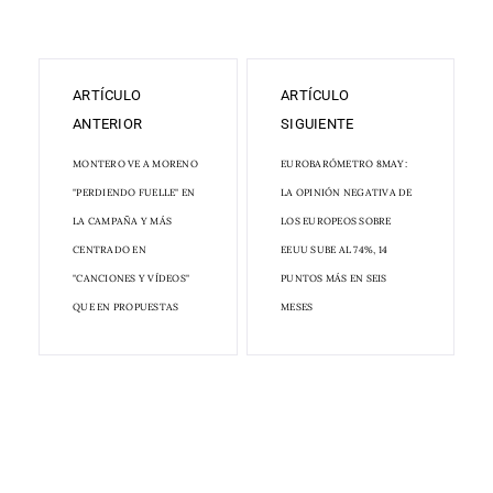
ARTÍCULO
ARTÍCULO
ANTERIOR
SIGUIENTE
MONTERO VE A MORENO
EUROBARÓMETRO 8MAY:
"PERDIENDO FUELLE" EN
LA OPINIÓN NEGATIVA DE
LA CAMPAÑA Y MÁS
LOS EUROPEOS SOBRE
CENTRADO EN
EEUU SUBE AL 74%, 14
"CANCIONES Y VÍDEOS"
PUNTOS MÁS EN SEIS
QUE EN PROPUESTAS
MESES