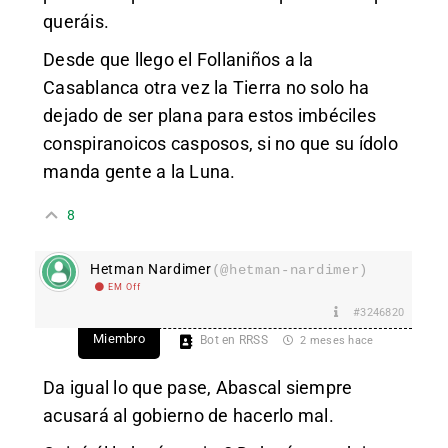
queráis.
Desde que llego el Follaniños a la
Casablanca otra vez la Tierra no solo ha
dejado de ser plana para estos imbéciles
conspiranoicos casposos, si no que su ídolo
manda gente a la Luna.
8
Hetman Nardimer
(@hetman-nardimer)
EM Off
#3246820
Miembro
Bot en RRSS
2 meses hace
Da igual lo que pase, Abascal siempre
acusará al gobierno de hacerlo mal.