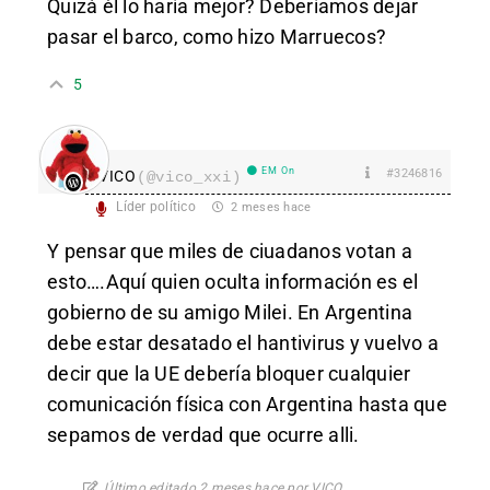
Quizá él lo haría mejor? Deberíamos dejar
pasar el barco, como hizo Marruecos?
5
EM On
#3246816
VICO
(@vico_xxi)
Líder político
2 meses hace
Y pensar que miles de ciuadanos votan a
esto….Aquí quien oculta información es el
gobierno de su amigo Milei. En Argentina
debe estar desatado el hantivirus y vuelvo a
decir que la UE debería bloquer cualquier
comunicación física con Argentina hasta que
sepamos de verdad que ocurre alli.
Último editado 2 meses hace por VICO