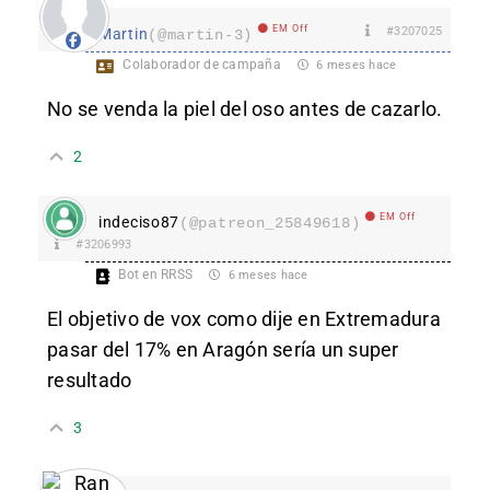
EM Off
#3207025
Martin
(@martin-3)
Colaborador de campaña
6 meses hace
No se venda la piel del oso antes de cazarlo.
2
EM Off
indeciso87
(@patreon_25849618)
#3206993
Bot en RRSS
6 meses hace
El objetivo de vox como dije en Extremadura
pasar del 17% en Aragón sería un super
resultado
3