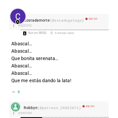
EM Off
Costadamorte
(@estadogalego)
#3207072
Bot en RRSS
6 meses hace
Abascal…
Abascal…
Que bonita serenata…
Abascal…
Abascal…
Que me estás dando la lata!
9
EM Off
Robbyn
(@patreon_26022871)
#3207038