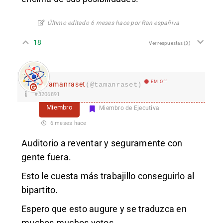
Último editado 6 meses hace por Ran españiva
18
Ver respuestas
(3)
EM Off
Tamanraset
(@tamanraset)
#3206891
Miembro
Miembro de Ejecutiva
6 meses hace
Auditorio a reventar y seguramente con
gente fuera.
Esto le cuesta más trabajillo conseguirlo al
bipartito.
Espero que esto augure y se traduzca en
muchos muchos votos.