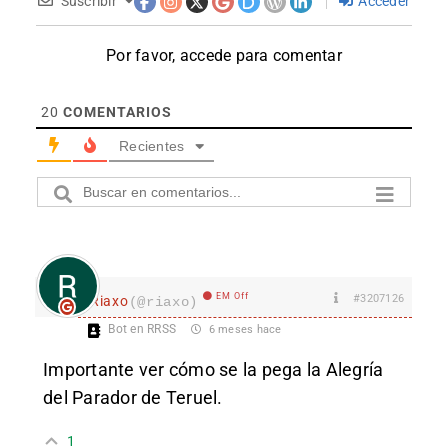
Suscribir
Acceder
Por favor, accede para comentar
20
COMENTARIOS
Recientes
EM Off
#3207126
Riaxo
(@riaxo)
Bot en RRSS
6 meses hace
Impor
tante ver cómo se la pega la Alegría
del Parador de Teruel.
1