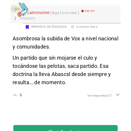
EM Off
Galonnome
(@galonnome)
#3206872
Miembro de Ejecutiva
6 meses hace
Asombrosa la subida de Vox a nivel nacional
y comunidades.
Un partido que sin mojarse el culo y
tocándose las pelotas, saca partido. Esa
doctrina la lleva Abascsl desde siempre y
resulta….de momento.
9
Ver respuestas
(7)