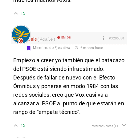
13
EM Off
#3206881
Dale
(@dale)
Miembro de Ejecutiva
6 meses hace
Empiezo a creer yo también que el batacazo
del PSOE está siendo infraestimado.
Después de fallar de nuevo con el Efecto
Ómnibus y ponerse en modo 1984 con las
redes sociales, creo que Vox casi va a
alcanzar al PSOE al punto de que estarán en
rango de “empate técnico”.
13
Ver respuestas
(1)