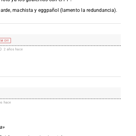
cobarde, machista y eggpañol (lamento la redundancia).
EM Off
2 años hace
os hace
ía»