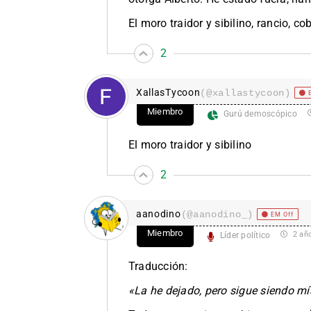
El moro traidor y sibilino, rancio, 
2
XallasTycoon
(@xallastycoon)
Miembro
Gurú demoscópico
El moro traidor y sibilino
2
aanodino
(@aanodino_)
EM Off
Miembro
2 añ
Líder político
Traducción:
«La he dejado, pero sigue siendo m