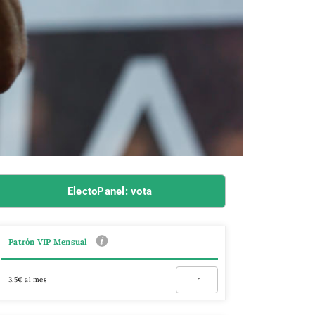
ElectoPanel: vota
Patrón VIP Mensual
3,5€ al mes
Ir