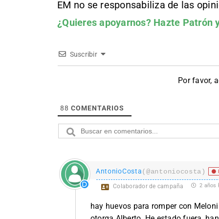
EM no se responsabiliza de las opin
¿Quieres apoyarnos?
Hazte Patrón
y
Suscribir
Por favor, 
88
COMENTARIOS
AntonioCosta
(@antoniocosta)
2 años 
Colaborador de campaña
hay huevos para romper con Meloni 
otorga Alberto. He estado fuera, han