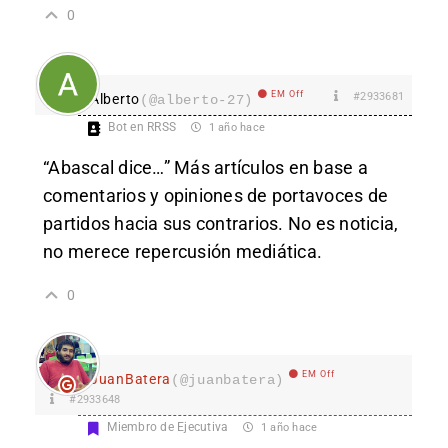
0
EM Off
#2933681
Alberto
(@alberto-27)
Bot en RRSS
1 año hace
“Abascal dice…” Más artículos en base a
comentarios y opiniones de portavoces de
partidos hacia sus contrarios. No es noticia,
no merece repercusión mediática.
0
EM Off
JuanBatera
(@juanbatera)
#2933648
Miembro de Ejecutiva
1 año hace