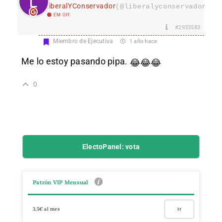
LiberalYConservador
(@liberalyconservador133
EM Off
#2933583
Miembro de Ejecutiva
1 año hace
Me lo estoy pasando pipa.
😂
😂
😂
0
ElectoPanel: vota
Patrón VIP Mensual
3,5€ al mes
Ir