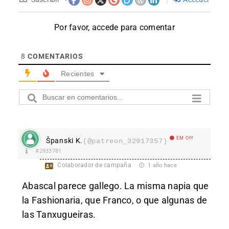
Por favor, accede para comentar
8
COMENTARIOS
Recientes
EM Off
Španski K.
(@patreon_32917357)
#2933781
Colaborador de campaña
1 año hace
Abascal parece gallego. La misma napia que
la Fashionaria, que Franco, o que algunas de
las Tanxugueiras.