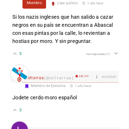
Miembro
Líder político
1 año hace
Si los nazis ingleses que han salido a cazar
negros en su país se encuentran a Abascal
con esas pintas por la calle, lo revientan a
hostias por moro. Y sin preguntar.
3
Ver respuestas
(1)
EM Off
#2933587
celtarraa
(@celtarraa)
Miembro de Ejecutiva
1 año hace
Jodete cerdo moro español
3