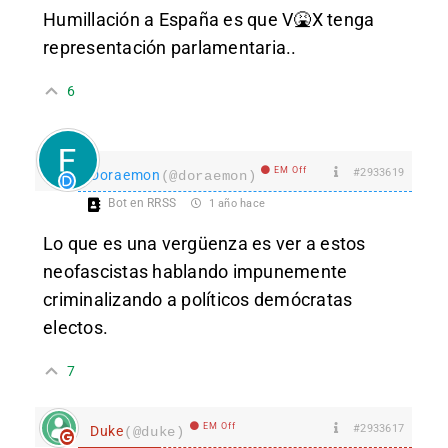
Humillación a España es que V🤮X tenga
representación parlamentaria..
6
EM Off
#2933619
Doraemon
(@doraemon)
Bot en RRSS
1 año hace
Lo que es una vergüenza es ver a estos
neofascistas hablando impunemente
criminalizando a políticos demócratas
electos.
7
EM Off
#2933617
Duke
(@duke)