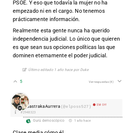
PSOE. Y eso que todavía la mujer no ha
empezado ni en el cargo. No tenemos
prácticamente información.
Realmente esta gente nunca ha querido
independencia judicial. Lo único que quieren
es que sean sus opciones políticas las que
dominen eternamente el poder judicial.
Último editado 1 año hace por Duke
5
Ver respuestas
(4)
EM Off
SastrakaAurrera
(@elposs527)
#2948323
Gurú demoscópico
1 año hace
Clase media cómo él.