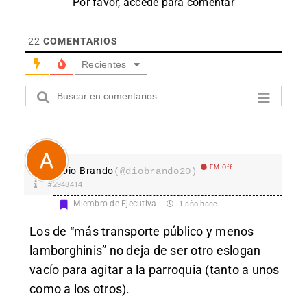
Por favor, accede para comentar
22
COMENTARIOS
Recientes
EM Off
Dio Brando
(@diobrando20)
#2948414
Miembro de Ejecutiva
1 año hace
Los de “más transporte público y menos
lamborghinis” no deja de ser otro eslogan
vacío para agitar a la parroquia (tanto a unos
como a los otros).