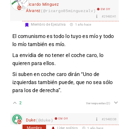
Ricardo Mínguez
EM Off
Álvarez
(@ricargo85minguezalv)
#2948341
Miembro de Ejecutiva
1 año hace
El comunismo es todo lo tuyo es mío y todo
lo mío también es mío.
La envidia de no tener el coche caro, lo
quieren para ellos.
Si suben en coche caro dirán “Uno de
izquierdas también puede, que no sea sólo
para los de derecha”.
2
Ver respuestas
(2)
EM Off
#2948338
Duke
(@duke)
Miembro
Líder político
1 año hace