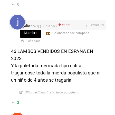
0
EM Off
#2948393
juliano
(@juliano)
Miembro
Colaborador de campaña
1 año hace
46 LAMBOS VENDIDOS EN ESPAÑA EN
2023.
Y la paletada mermada tipo califa
tragandose toda la mierda populista que ni
un niño de 4 años se tragaria.
Último editado 1 año hace por juliano
2