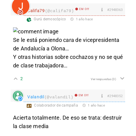
EM Off
#2948363
Califa79
(@califa79)
Gurú demoscópico
1 año hace
Se le está poniendo cara de vicepresidenta
de Andalucía a Olona…
Y otras historias sobre cochazos y no se qué
de clase trabajadora…
2
Ver respuestas
(3)
EM Off
#2948352
Valandil
(@valandil)
Colaborador de campaña
1 año hace
Acierta totalmente. De eso se trata: destruir
la clase media