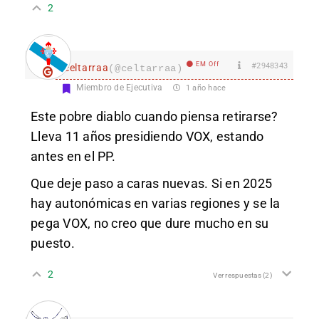
2
EM Off
#2948343
celtarraa
(@celtarraa)
Miembro de Ejecutiva
1 año hace
Este pobre diablo cuando piensa retirarse?
Lleva 11 años presidiendo VOX, estando
antes en el PP.
Que deje paso a caras nuevas. Si en 2025
hay autonómicas en varias regiones y se la
pega VOX, no creo que dure mucho en su
puesto.
2
Ver respuestas
(2)