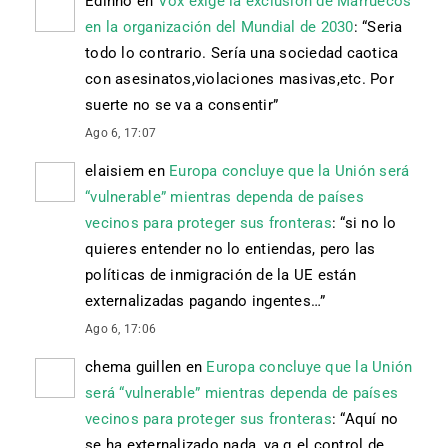
Edinho
en
Vox exige la exclusión de Marruecos
en la organización del Mundial de 2030
: “
Seria
todo lo contrario. Sería una sociedad caotica
con asesinatos,violaciones masivas,etc. Por
suerte no se va a consentir
”
Ago 6, 17:07
elaisiem
en
Europa concluye que la Unión será
“vulnerable” mientras dependa de países
vecinos para proteger sus fronteras
: “
si no lo
quieres entender no lo entiendas, pero las
políticas de inmigración de la UE están
externalizadas pagando ingentes…
”
Ago 6, 17:06
chema guillen
en
Europa concluye que la Unión
será “vulnerable” mientras dependa de países
vecinos para proteger sus fronteras
: “
Aquí no
se ha externalizado nada, ya q el control de