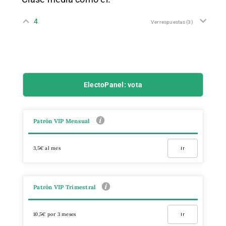
4
Ver respuestas
(3)
ElectoPanel: vota
Patrón VIP Mensual
3,5€ al mes
Ir
Patrón VIP Trimestral
10,5€ por 3 meses
Ir