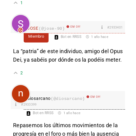
1
EM Off
#2933401
JOSE
(@jose-90)
Miembro
Bot en RRSS
1 año hace
La “patria” de este individuo, amigo del Opus
Dei, ya sabéis por dónde os la podéis meter.
2
EM Off
diosarcano
(@diosarcano)
#2933399
Bot en RRSS
1 año hace
Repasemos los últimos movimientos de la
progresía en el foro o más bien la ausencia