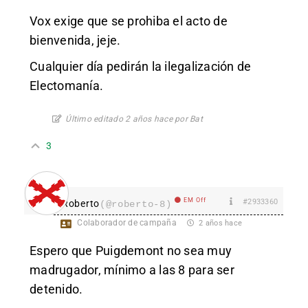
Vox exige que se prohiba el acto de
bienvenida, jeje.
Cualquier día pedirán la ilegalización de
Electomanía.
Último editado 2 años hace por Bat
3
EM Off
#2933360
Roberto
(@roberto-8)
Colaborador de campaña
2 años hace
Espero que Puigdemont no sea muy
madrugador, mínimo a las 8 para ser
detenido.