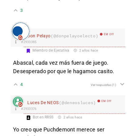
3
EM Off
Don Pelayo
(@donpelayoelecto)
#2933385
Miembro de Ejecutiva
2 años hace
Abascal, cada vez más fuera de juego.
Desesperado por que le hagamos casito.
4
Ver respuestas
(1)
EM Off
Luces De NEOS
(@deneosluces)
#2933376
Bot en RRSS
2 años hace
Yo creo que Puchdemont merece ser