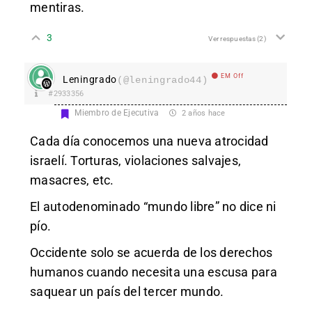
mentiras.
3
Ver respuestas
(2)
EM Off
Leningrado
(@leningrado44)
#2933356
Miembro de Ejecutiva
2 años hace
Cada día conocemos una nueva atrocidad
israelí. Torturas, violaciones salvajes,
masacres, etc.
El autodenominado “mundo libre” no dice ni
pío.
Occidente solo se acuerda de los derechos
humanos cuando necesita una escusa para
saquear un país del tercer mundo.