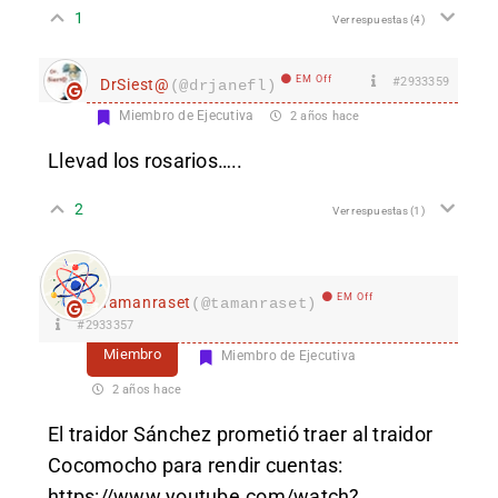
1
Ver respuestas
(4)
EM Off
#2933359
DrSiest@
(@drjanefl)
Miembro de Ejecutiva
2 años hace
Llevad los rosarios…..
2
Ver respuestas
(1)
EM Off
Tamanraset
(@tamanraset)
#2933357
Miembro
Miembro de Ejecutiva
2 años hace
El traidor Sánchez prometió traer al traidor
Cocomocho para rendir cuentas:
https://www.youtube.com/watch?