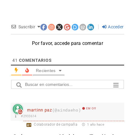
Suscribir
Acceder
Por favor, accede para comentar
41
COMENTARIOS
Recientes
EM Off
martinn paz
(@aindaeho)
#2933614
Colaborador de campaña
1 año hace