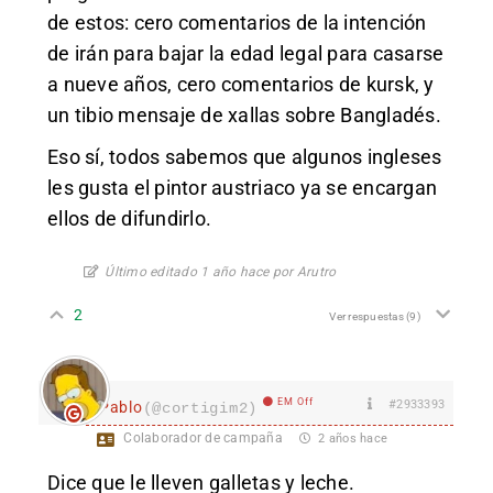
de estos: cero comentarios de la intención
de irán para bajar la edad legal para casarse
a nueve años, cero comentarios de kursk, y
un tibio mensaje de xallas sobre Bangladés.
Eso sí, todos sabemos que algunos ingleses
les gusta el pintor austriaco ya se encargan
ellos de difundirlo.
Último editado 1 año hace por Arutro
2
Ver respuestas
(9)
EM Off
#2933393
Pablo
(@cortigim2)
Colaborador de campaña
2 años hace
Dice que le lleven galletas y leche.