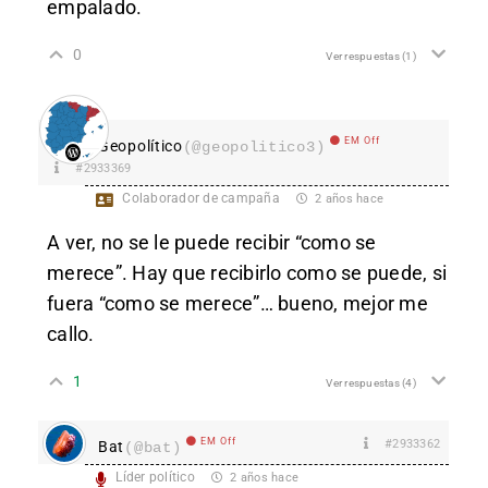
empalado.
0
Ver respuestas
(1)
EM Off
Geopolítico
(@geopolitico3)
#2933369
Colaborador de campaña
2 años hace
A ver, no se le puede recibir “como se
merece”. Hay que recibirlo como se puede, si
fuera “como se merece”… bueno, mejor me
callo.
1
Ver respuestas
(4)
EM Off
#2933362
Bat
(@bat)
Líder político
2 años hace