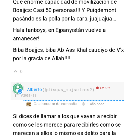
Qué enorme capacidad de movilizaciôn de
Boajjcs: Casi 50 personas!!! Y Puigdemont
pasàndoles la polla por la cara, juajuajua…
Hala fanboys, en Ejpanyistàn vuelve a
amanecer!
Biba Boajjcs, biba Ab-Ass-Khal caudiyo de V’x
por la gracia de Allah!!!!
0
EM Off
Alberto
(@disqus_mujsolzns2)
#2933411
Colaborador de campaña
1 año hace
Si dices de llamar a los que vayan a recibir
como se les merece para recibirles como se
merecen a ellos lo mismo es delito para la