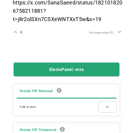
https://x.com/SanaSaeed/status/182101820
6758211881?
t=j8r2olSXn7CSXeWNTXxT5w&s=19
4
Ver respuestas
(5)
ElectoPanel: vota
Patrón VIP Mensual
3,5€ al mes
Ir
Patrón VIP Trimestral