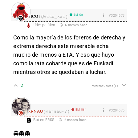
EM On
#3204578
VICO
(@vico_xxi)
Líder político
6 meses hace
Como la mayoría de los foreros de derecha y
extrema derecha este miserable echa
mucho de menos a ETA. Y eso que huyo
como la rata cobarde que es de Euskadi
mientras otros se quedaban a luchar.
2
Ver respuestas
(1)
EM Off
#3204575
ARNAU
(@arnau-7)
Bot en RRSS
6 meses hace
👻
👻
👻