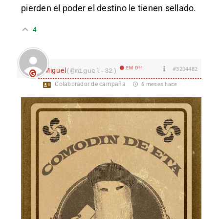
pierden el poder el destino le tienen sellado.
4
EM Off
#3204482
Miguel
(@miguel-32)
Colaborador de campaña
6 meses hace