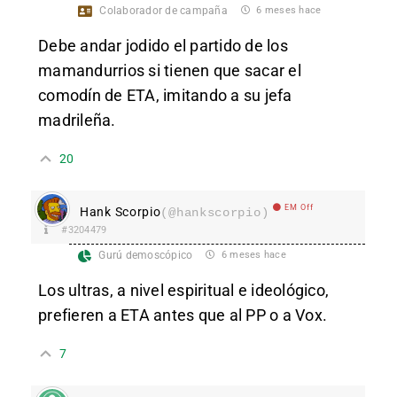
Colaborador de campaña
6 meses hace
Debe andar jodido el partido de los
mamandurrios si tienen que sacar el
comodín de ETA, imitando a su jefa
madrileña.
20
EM Off
Hank Scorpio
(@hankscorpio)
#3204479
Gurú demoscópico
6 meses hace
Los ultras, a nivel espiritual e ideológico,
prefieren a ETA antes que al PP o a Vox.
7