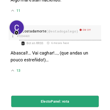
11
EM Off
Costadamorte
(@estadogalego)
#3204469
Bot en RRSS
6 meses hace
Abascal!… Vai caghar!…, (que andas un
pouco estreñido!)…
13
ElectoPanel: vota