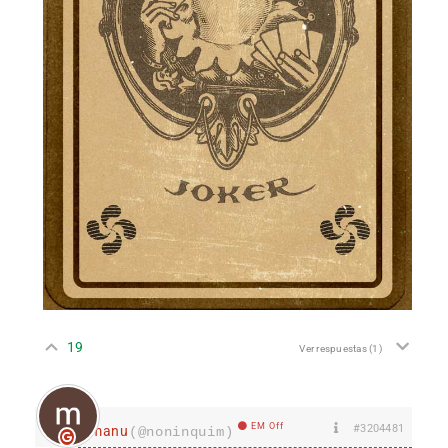
19
Ver respuestas
(1)
EM Off
#3204481
manu
(@noninquim)