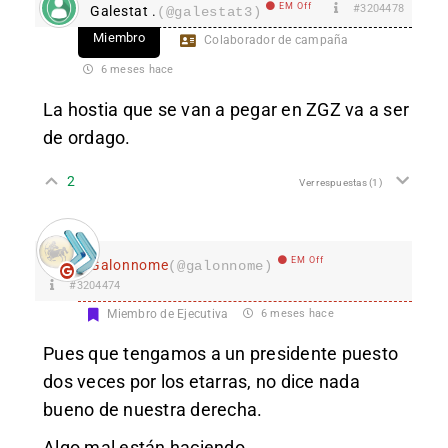
EM Off
#3204478
Galestat .
(@galestat3)
Miembro
Colaborador de campaña
6 meses hace
La hostia que se van a pegar en ZGZ va a ser
de ordago.
2
Ver respuestas
(1)
EM Off
Galonnome
(@galonnome)
#3204474
Miembro de Ejecutiva
6 meses hace
Pues que tengamos a un presidente puesto
dos veces por los etarras, no dice nada
bueno de nuestra derecha.
Algo mal están haciendo.