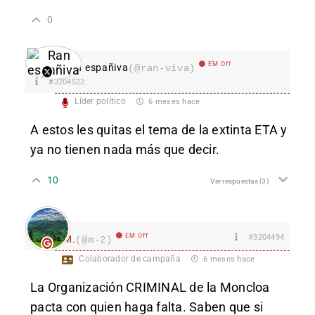
0
EM Off
Ran españiva
(@ran-viva)
#3204522
Líder político
6 meses hace
A estos les quitas el tema de la extinta ETA y
ya no tienen nada más que decir.
10
Ver respuestas
(3)
EM Off
#3204494
M.
(@m-2)
Colaborador de campaña
6 meses hace
La Organización CRIMINAL de la Moncloa
pacta con quien haga falta. Saben que si