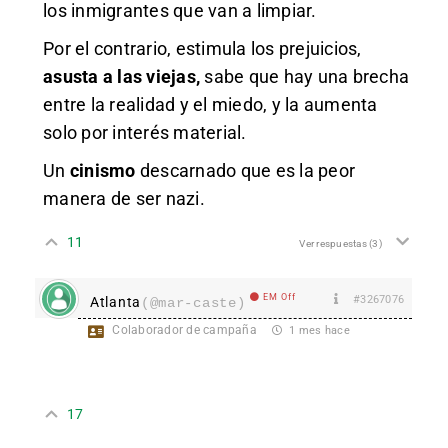
los inmigrantes que van a limpiar.
Por el contrario, estimula los prejuicios,
asusta a las viejas,
sabe que hay una brecha
entre la realidad y el miedo, y la aumenta
solo por interés material.
Un
cinismo
descarnado que es la peor
manera de ser nazi.
11
Ver respuestas
(3)
EM Off
#3267076
Atlanta
(@mar-caste)
Colaborador de campaña
1 mes hace
17