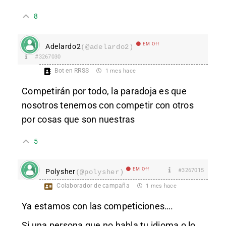
8
EM Off
Adelardo2
(@adelardo2)
#3267030
Bot en RRSS
1 mes hace
Competirán por todo, la paradoja es que
nosotros tenemos con competir con otros
por cosas que son nuestras
5
EM Off
#3267015
Polysher
(@polysher)
Colaborador de campaña
1 mes hace
Ya estamos con las competiciones….
Si una persona que no habla tu idioma o lo