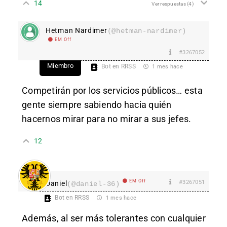
14
Ver respuestas
(4)
Hetman Nardimer
(@hetman-nardimer)
EM Off
#3267052
Miembro
Bot en RRSS
1 mes hace
Competirán por los servicios públicos… esta
gente siempre sabiendo hacia quién
hacernos mirar para no mirar a sus jefes.
12
EM Off
#3267051
Daniel
(@daniel-36)
Bot en RRSS
1 mes hace
Además, al ser más tolerantes con cualquier