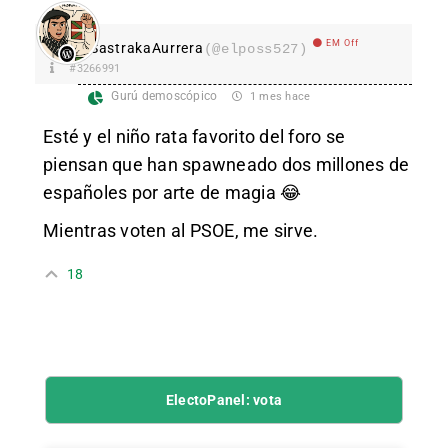
EM Off
SastrakaAurrera
(@elposs527)
#3266991
Gurú demoscópico
1 mes hace
Esté y el niño rata favorito del foro se
piensan que han spawneado dos millones de
españoles por arte de magia 😂
Mientras voten al PSOE, me sirve.
18
ElectoPanel: vota