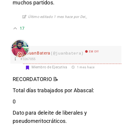
muchos partidos.
Último editado 1 mes hace por Dei_
17
EM Off
JuanBatera
(@juanbatera)
#3267055
Miembro de Ejecutiva
1 mes hace
RECORDATORIO 📝
Total días trabajados por Abascal:
0
Dato para deleite de liberales y
pseudomeritocráticos.