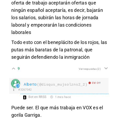
oferta de trabajo aceptarán ofertas que
ningún español aceptaría, es decir, bajarán
los salarios, subirán las horas de jornada
laboral y empeorarán las condiciones
laborales
Todo esto con el beneplácito de los rojos, las
putas más baratas de la patronal, que
seguirán defendiendo la inmigración
9
Ver respuestas
(2)
EM Off
Alberto
(@disqus_mujsolzns2_2)
#3267042
Bot en RRSS
1 mes hace
Puede ser. El que más trabaja en VOX es el
gorila Garriga.