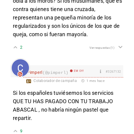
odia a los moros? Si los musulmanes, que es
contra quienes tiene una cruzada,
representan una pequeña minoría de los
regularizados y son los únicos de los que de
queja, como si fueran mayoría.
2
Ver respuestas
(1)
EM Off
#3267132
Pimperl
(@pimperl)
Colaborador de campaña
1 mes hace
Si los españoles tuviésemos los servicios
QUE TU HAS PAGADO CON TU TRABAJO
ABASCAL , no habría ningún pastel que
repartir.
9