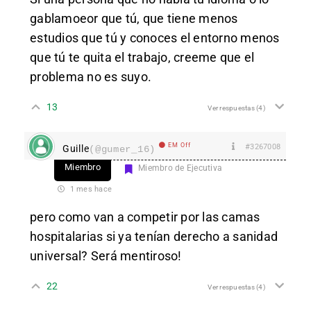
gablamoeor que tú, que tiene menos
estudios que tú y conoces el entorno menos
que tú te quita el trabajo, creeme que el
problema no es suyo.
13
Ver respuestas
(4)
EM Off
#3267008
Guille
(@gumer_16)
Miembro
Miembro de Ejecutiva
1 mes hace
pero como van a competir por las camas
hospitalarias si ya tenían derecho a sanidad
universal? Será mentiroso!
22
Ver respuestas
(4)