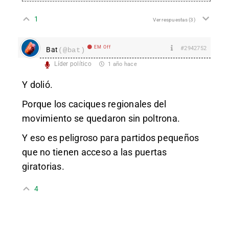
1
Ver respuestas
(3)
EM Off
#2942752
Bat
(@bat)
Líder político
1 año hace
Y dolió.
Porque los caciques regionales del
movimiento se quedaron sin poltrona.
Y eso es peligroso para partidos pequeños
que no tienen acceso a las puertas
giratorias.
4