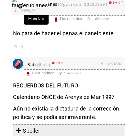
EM Off
fanderubianes
(@patreon_36222350)
#2942764
Miembro
Líder político
1 año hace
No para de hacer el penas el canelo este.
6
EM Off
#2942761
Bat
(@bat)
Líder político
1 año hace
RECUERDOS DEL FUTURO
Calendario ONCE de Arenys de Mar 1997.
Aún no existía la dictadura de la corrección
política y se podía ser irreverente.
Spoiler