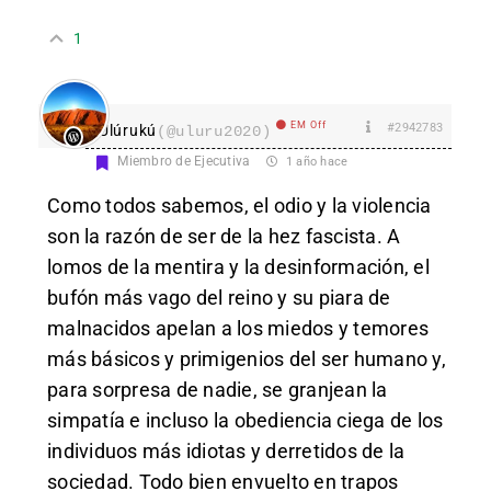
1
EM Off
#2942783
Ulúrukú
(@uluru2020)
Miembro de Ejecutiva
1 año hace
Como todos sabemos, el odio y la violencia
son la razón de ser de la hez fascista. A
lomos de la mentira y la desinformación, el
bufón más vago del reino y su piara de
malnacidos apelan a los miedos y temores
más básicos y primigenios del ser humano y,
para sorpresa de nadie, se granjean la
simpatía e incluso la obediencia ciega de los
individuos más idiotas y derretidos de la
sociedad. Todo bien envuelto en trapos