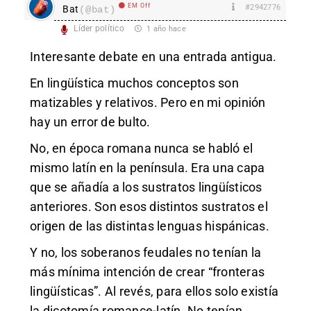
EM Off
#2942776
Bat
(@bat)
Líder político
1 año hace
Interesante debate en una entrada antigua.
En lingüística muchos conceptos son
matizables y relativos. Pero en mi opinión
hay un error de bulto.
No, en época romana nunca se habló el
mismo latín en la península. Era una capa
que se añadía a los sustratos lingüísticos
anteriores. Son esos distintos sustratos el
origen de las distintas lenguas hispánicas.
Y no, los soberanos feudales no tenían la
más mínima intención de crear “fronteras
lingüísticas”. Al revés, para ellos solo existía
la dicotomía romance-latín. No tenían