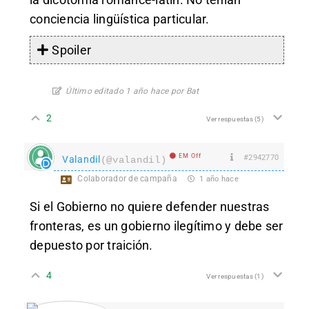
conciencia lingüística particular.
Spoiler
Último editado 1 año hace por Bat
2
Ver respuestas
(5)
EM Off
#2942770
Valandil
(@valandil)
Colaborador de campaña
1 año hace
Si el Gobierno no quiere defender nuestras
fronteras, es un gobierno ilegítimo y debe ser
depuesto por traición.
4
Ver respuestas
(1)