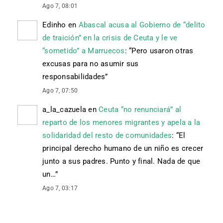
Ago 7, 08:01
Edinho
en
Abascal acusa al Gobierno de “delito
de traición” en la crisis de Ceuta y le ve
“sometido” a Marruecos
: “
Pero usaron otras
excusas para no asumir sus
responsabilidades
”
Ago 7, 07:50
a_la_cazuela
en
Ceuta “no renunciará” al
reparto de los menores migrantes y apela a la
solidaridad del resto de comunidades
: “
El
principal derecho humano de un niño es crecer
junto a sus padres. Punto y final. Nada de que
un…
”
Ago 7, 03:17