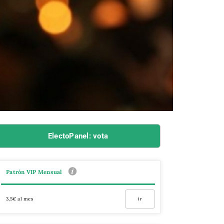
ElectoPanel: vota
Patrón VIP Mensual
3,5€ al mes
Ir