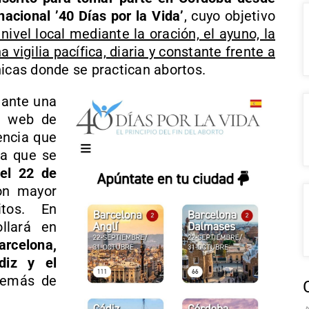
acional ’40 Días por la Vida’
, cuyo objetivo
nivel local mediante la oración, el ayuno, la
 vigilia pacífica, diaria y constante frente a
línicas donde se practican abortos.
 ante una
la web de
encia que
la que se
 el 22 de
on mayor
itos. En
llará en
rcelona,
ádiz y el
demás de