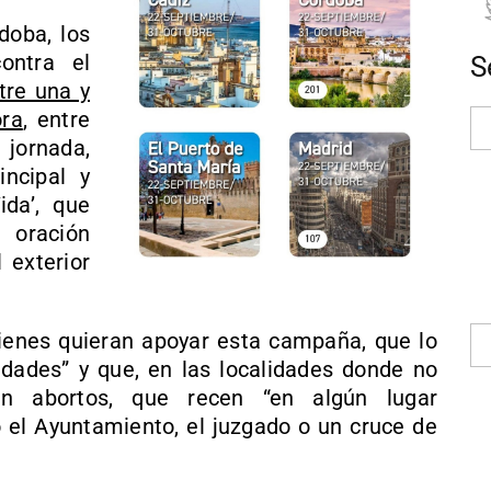
doba, los
ontra el
S
tre una y
ora
, entre
 jornada,
incipal y
ida’, que
oración
 exterior
ienes quieran apoyar esta campaña, que lo
dades” y que, en las localidades donde no
an abortos, que recen “en algún lugar
mo el Ayuntamiento, el juzgado o un cruce de