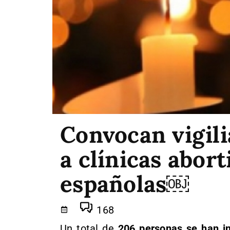
Convocan vigili
a clínicas abor
españolas￼
168
Un total de
206 personas se han i