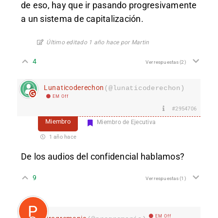
de eso, hay que ir pasando progresivamente
a un sistema de capitalización.
Último editado 1 año hace por Martin
4
Ver respuestas
(2)
Lunaticoderechon
(@lunaticoderechon)
EM Off
#2954706
Miembro
Miembro de Ejecutiva
1 año hace
De los audios del confidencial hablamos?
9
Ver respuestas
(1)
EM Off