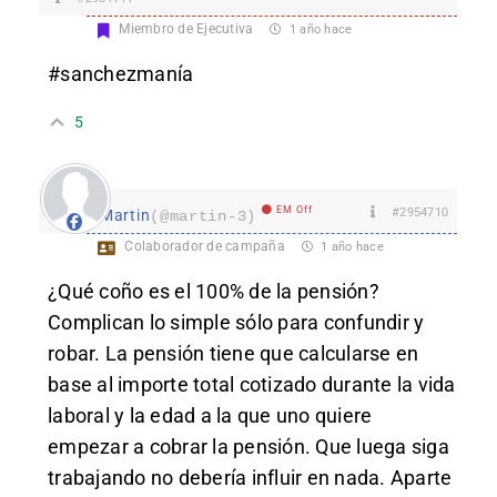
Miembro de Ejecutiva
1 año hace
#sanchezmanía
5
EM Off
#2954710
Martin
(@martin-3)
Colaborador de campaña
1 año hace
¿Qué coño es el 100% de la pensión?
Complican lo simple sólo para confundir y
robar. La pensión tiene que calcularse en
base al importe total cotizado durante la vida
laboral y la edad a la que uno quiere
empezar a cobrar la pensión. Que luega siga
trabajando no debería influir en nada. Aparte