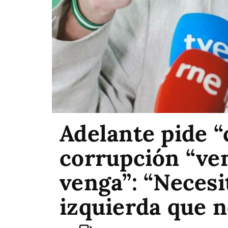
Adelante pide “
corrupción “ve
venga”: “Neces
izquierda que 