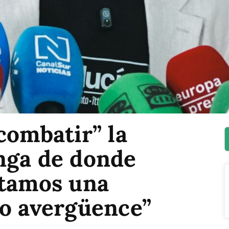
combatir” la
nga de donde
itamos una
no avergüence”