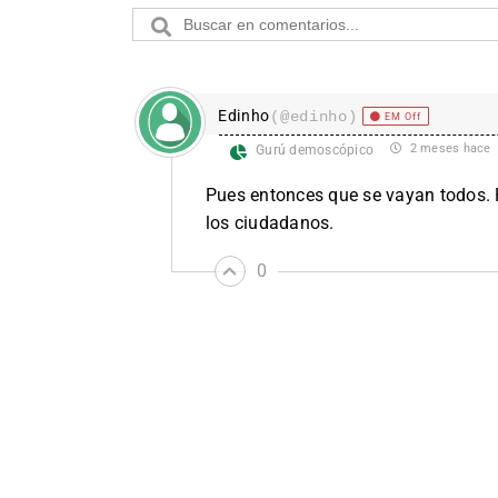
Edinho
(@edinho)
EM Off
2 meses hace
Gurú demoscópico
Pues entonces que se vayan todos. 
los ciudadanos.
0