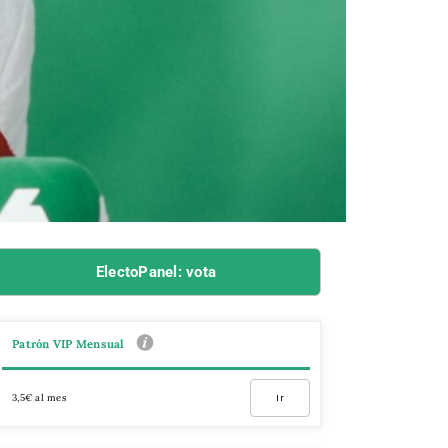
ElectoPanel: vota
Patrón VIP Mensual
3,5€ al mes
Ir