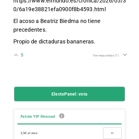
https://www.elmundo.es/cronica/2026/05/3
0/6a19e38821efa0900f8b4593.html
El acoso a Beatriz Biedma no tiene
precedentes.
Propio de dictaduras bananeras.
5
Ver respuestas
(1)
ElectoPanel: vota
Patrón VIP Mensual
3,5€ al mes
Ir