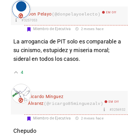
EM Off
Don Pelayo
(@donpelayoelecto)
#3257053
Miembro de Ejecutiva
2 meses hace
La arrogancia de PIT solo es comparable a
su cinismo, estupidez y miseria moral;
sideral en todos los casos.
4
Ricardo Mínguez
EM Off
Álvarez
(@ricargo85minguezalv)
#3256932
Miembro de Ejecutiva
2 meses hace
Chepudo