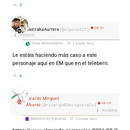
5
EM Off
SastrakaAurrera
(@elposs527)
#3256931
Gurú demoscópico
2 meses hace
Le estáis haciendo más caso a este
personaje aquí en EM que en el teleberri.
6
Ricardo Mínguez
EM Off
Álvarez
(@ricargo85minguezalv)
#3256930
Miembro de Ejecutiva
2 meses hace