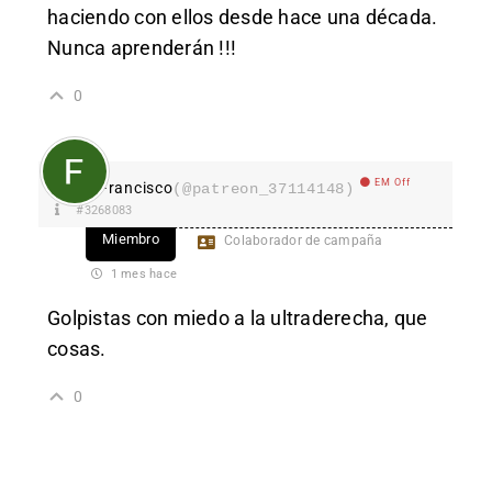
haciendo con ellos desde hace una década.
Nunca aprenderán !!!
0
EM Off
Francisco
(@patreon_37114148)
#3268083
Miembro
Colaborador de campaña
1 mes hace
Golpistas con miedo a la ultraderecha, que
cosas.
0