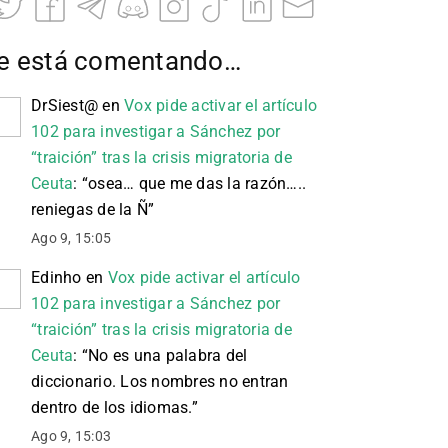
e está comentando…
DrSiest@
en
Vox pide activar el artículo
102 para investigar a Sánchez por
“traición” tras la crisis migratoria de
Ceuta
: “
osea… que me das la razón…..
reniegas de la Ñ
”
Ago 9, 15:05
Edinho
en
Vox pide activar el artículo
102 para investigar a Sánchez por
“traición” tras la crisis migratoria de
Ceuta
: “
No es una palabra del
diccionario. Los nombres no entran
dentro de los idiomas.
”
Ago 9, 15:03