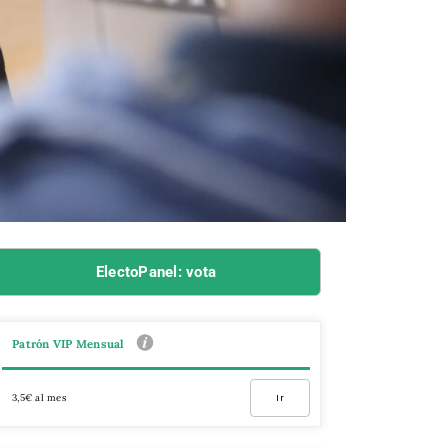
ElectoPanel: vota
Patrón VIP Mensual
3,5€ al mes
Ir