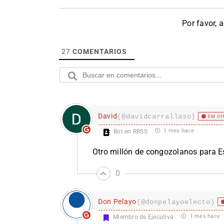
Por favor, 
27
COMENTARIOS
David
(@davidcarrallaso)
EM Of
1 mes hace
Bot en RRSS
Otro millón de congozolanos para 
0
Don Pelayo
(@donpelayoelecto)
1 mes hace
Miembro de Ejecutiva