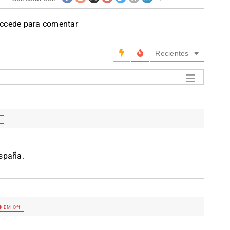
accede para comentar
Recientes
f
España.
EM Off