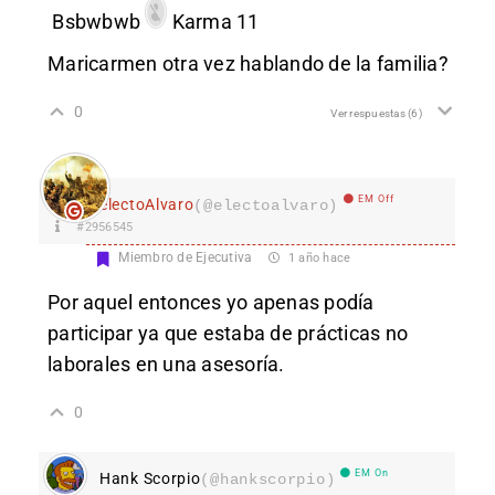
Bsbwbwb
Karma 11
Maricarmen otra vez hablando de la familia?
0
Ver respuestas
(6)
EM Off
electoAlvaro
(@electoalvaro)
#2956545
Miembro de Ejecutiva
1 año hace
Por aquel entonces yo apenas podía
participar ya que estaba de prácticas no
laborales en una asesoría.
0
EM On
Hank Scorpio
(@hankscorpio)