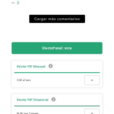
2
Cargar más comentarios
ElectoPanel: vota
Patrón VIP Mensual
3,5€ al mes
Ir
Patrón VIP Trimestral
10,5€ por 3 meses
Ir