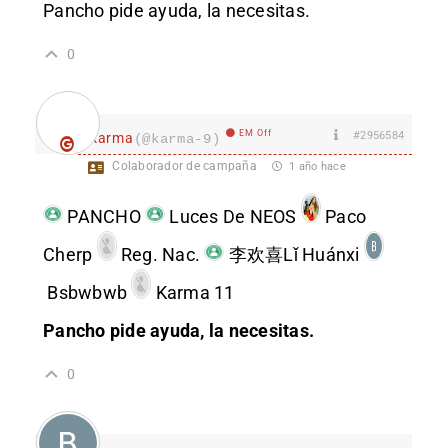
Pancho pide ayuda, la necesitas.
0
EM Off
#2956584
karma
(@karma-9)
Colaborador de campaña
1 año hace
PANCHO
Luces De NEOS
Paco
Cherp
Reg. Nac.
李欢喜Lǐ Huánxi
Bsbwbwb
Karma 11
Pancho pide ayuda, la necesitas.
0