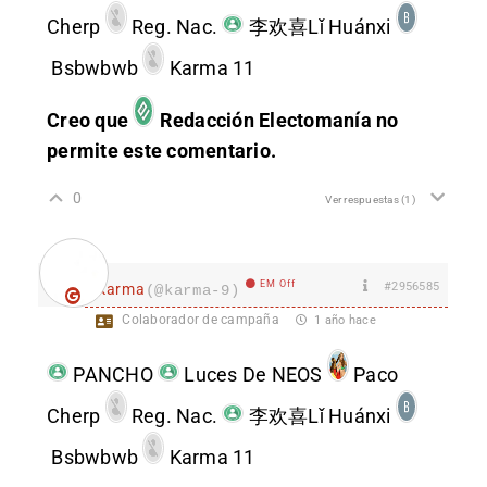
Cherp
Reg. Nac.
李欢喜Lǐ Huánxi
Bsbwbwb
Karma 11
Creo que
Redacción Electomanía
no
permite este comentario.
0
Ver respuestas
(1)
EM Off
#2956585
karma
(@karma-9)
Colaborador de campaña
1 año hace
PANCHO
Luces De NEOS
Paco
Cherp
Reg. Nac.
李欢喜Lǐ Huánxi
Bsbwbwb
Karma 11