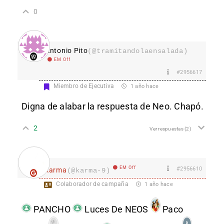
0
Antonio Pito
(@tramitandolaensalada)
EM Off
#2956617
Miembro de Ejecutiva
1 año hace
Digna de alabar la respuesta de Neo. Chapó.
2
Ver respuestas
(2)
EM Off
#2956610
karma
(@karma-9)
Colaborador de campaña
1 año hace
PANCHO
Luces De NEOS
Paco