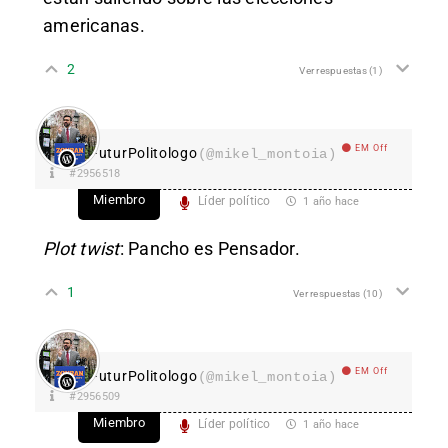
americanas.
2
Ver respuestas
(1)
EM Off
FuturPolitologo
(@mikel_montoia)
#2956518
Miembro
Líder político
1 año hace
Plot twist
: Pancho es Pensador.
1
Ver respuestas
(10)
EM Off
FuturPolitologo
(@mikel_montoia)
#2956509
Miembro
Líder político
1 año hace