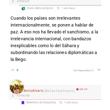
#2956539
Gurú demoscópico
1 año hace
Cuando los países son irrelevantes
internacionalmente, se ponen a hablar de
paz. A eso nos ha llevado el sanchismo, a la
irrelevancia internacional, con bandazos
inexplicables como lo del Sáhara y
subordinando las relaciones diplomáticas a
la Bego.
4
Ver respuestas
(1)
EM Off
electoAlvaro
(@electoalvaro)
#2956538
Miembro de Ejecutiva
1 año hace