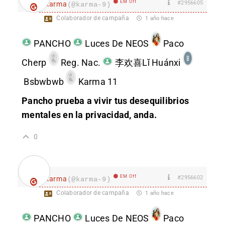
EM Off
#2956605
karma
(@karma-9)
Colaborador de campaña
1 año hace
PANCHO
Luces De NEOS
Paco
Cherp
Reg. Nac.
李欢喜Lǐ Huánxi
Bsbwbwb
Karma 11
Pancho prueba a vivir tus desequilibrios
mentales en la privacidad, anda.
0
EM Off
#2956602
karma
(@karma-9)
Colaborador de campaña
1 año hace
PANCHO
Luces De NEOS
Paco