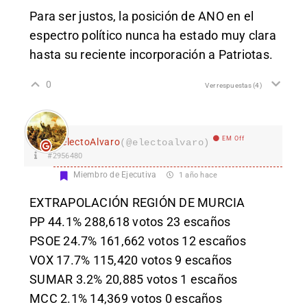
Para ser justos, la posición de ANO en el
espectro político nunca ha estado muy clara
hasta su reciente incorporación a Patriotas.
0
Ver respuestas
(4)
EM Off
electoAlvaro
(@electoalvaro)
#2956480
Miembro de Ejecutiva
1 año hace
EXTRAPOLACIÓN REGIÓN DE MURCIA
PP 44.1% 288,618 votos 23 escaños
PSOE 24.7% 161,662 votos 12 escaños
VOX 17.7% 115,420 votos 9 escaños
SUMAR 3.2% 20,885 votos 1 escaños
MCC 2.1% 14,369 votos 0 escaños