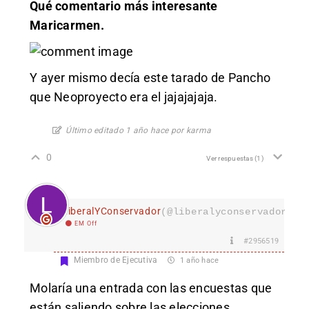
Qué comentario más interesante
Maricarmen.
Y ayer mismo decía este tarado de Pancho
que Neoproyecto era el jajajajaja.
Último editado 1 año hace por karma
0
Ver respuestas
(1)
LiberalYConservador
(@liberalyconservador133
EM Off
#2956519
Miembro de Ejecutiva
1 año hace
Molaría una entrada con las encuestas que
están saliendo sobre las elecciones