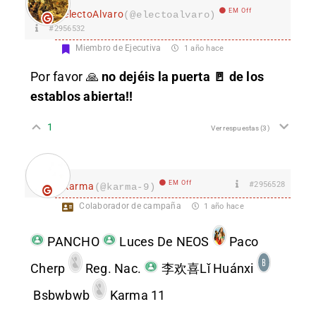
EM Off
electoAlvaro
(@electoalvaro)
#2956532
Miembro de Ejecutiva
1 año hace
Por favor 🙏
no dejéis la puerta 🚪 de los
establos abierta!!
1
Ver respuestas
(3)
EM Off
#2956528
karma
(@karma-9)
Colaborador de campaña
1 año hace
PANCHO
Luces De NEOS
Paco
Cherp
Reg. Nac.
李欢喜Lǐ Huánxi
Bsbwbwb
Karma 11