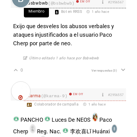
EM Off
#2956567
Bsbwbwb
(@bsbwbwb)
Miembro
Bot en RRSS
1 año hace
Exijo que desveles los abusos verbales y
ataques injustificados a el usuario Paco
Cherp por parte de neo.
Último editado 1 año hace por Bsbwbwb
0
Ver respuestas
(3)
EM Off
#2956557
karma
(@karma-9)
Colaborador de campaña
1 año hace
PANCHO
Luces De NEOS
Paco
Cherp
Reg. Nac.
李欢喜Lǐ Huánxi